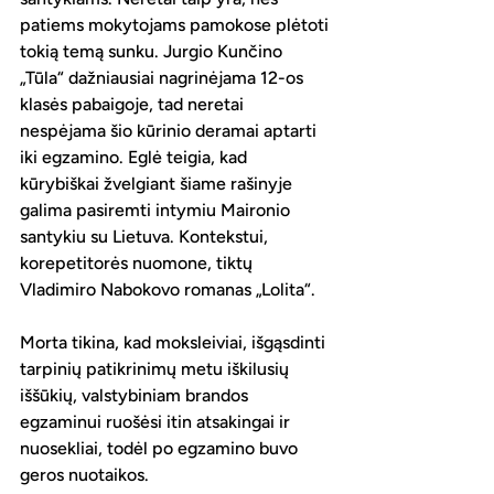
patiems mokytojams pamokose plėtoti 
tokią temą sunku. Jurgio Kunčino 
„Tūla“ dažniausiai nagrinėjama 12-os 
klasės pabaigoje, tad neretai 
nespėjama šio kūrinio deramai aptarti 
iki egzamino. Eglė teigia, kad 
kūrybiškai žvelgiant šiame rašinyje 
galima pasiremti intymiu Maironio 
santykiu su Lietuva. Kontekstui, 
korepetitorės nuomone, tiktų 
Vladimiro Nabokovo romanas „Lolita“.
Morta tikina, kad moksleiviai, išgąsdinti 
tarpinių patikrinimų metu iškilusių 
iššūkių, valstybiniam brandos 
egzaminui ruošėsi itin atsakingai ir 
nuosekliai, todėl po egzamino buvo 
geros nuotaikos.