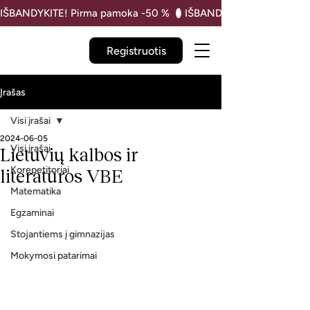
IŠBANDYKITE! Pirma pamoka -50 % 
Registruotis
Įrašas
Visi įrašai
2024-06-05
Visi įrašai
Lietuvių kalbos ir
Korepetitoriai
literatūros VBE
Matematika
Egzaminai
Stojantiems į gimnazijas
Mokymosi patarimai