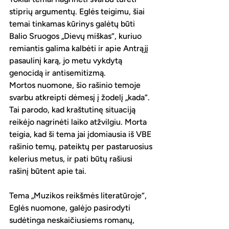
stiprių argumentų. Eglės teigimu, šiai 
temai tinkamas kūrinys galėtų būti 
Balio Sruogos „Dievų miškas“, kuriuo 
remiantis galima kalbėti ir apie Antrąjį 
pasaulinį karą, jo metu vykdytą 
genocidą ir antisemitizmą. 
Mortos nuomone, šio rašinio temoje 
svarbu atkreipti dėmesį į žodelį „kada“. 
Tai parodo, kad kraštutinę situaciją 
reikėjo nagrinėti laiko atžvilgiu. Morta 
teigia, kad ši tema jai įdomiausia iš VBE 
rašinio temų, pateiktų per pastaruosius 
kelerius metus, ir pati būtų rašiusi 
rašinį būtent apie tai. 
Tema „Muzikos reikšmės literatūroje“, 
Eglės nuomone, galėjo pasirodyti 
sudėtinga neskaičiusiems romanų, 