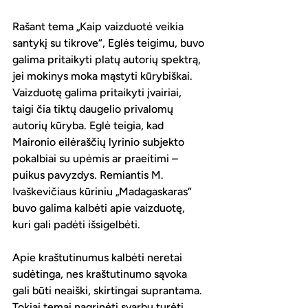
Rašant tema „Kaip vaizduotė veikia 
santykį su tikrove“, Eglės teigimu, buvo 
galima pritaikyti platų autorių spektrą, 
jei mokinys moka mąstyti kūrybiškai. 
Vaizduotę galima pritaikyti įvairiai, 
taigi čia tiktų daugelio privalomų 
autorių kūryba. Eglė teigia, kad 
Maironio eilėraščių lyrinio subjekto 
pokalbiai su upėmis ar praeitimi – 
puikus pavyzdys. Remiantis M. 
Ivaškevičiaus kūriniu „Madagaskaras“ 
buvo galima kalbėti apie vaizduotę, 
kuri gali padėti išsigelbėti. 
Apie kraštutinumus kalbėti neretai 
sudėtinga, nes kraštutinumo sąvoka 
gali būti neaiški, skirtingai suprantama. 
Tokiai temai nagrinėti svarbu turėti 