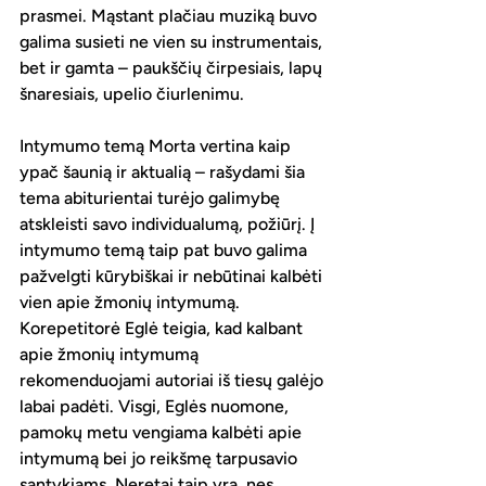
prasmei. Mąstant plačiau muziką buvo 
galima susieti ne vien su instrumentais, 
bet ir gamta – paukščių čirpesiais, lapų 
šnaresiais, upelio čiurlenimu.
Intymumo temą Morta vertina kaip 
ypač šaunią ir aktualią – rašydami šia 
tema abiturientai turėjo galimybę 
atskleisti savo individualumą, požiūrį. Į 
intymumo temą taip pat buvo galima 
pažvelgti kūrybiškai ir nebūtinai kalbėti 
vien apie žmonių intymumą. 
Korepetitorė Eglė teigia, kad kalbant 
apie žmonių intymumą 
rekomenduojami autoriai iš tiesų galėjo 
labai padėti. Visgi, Eglės nuomone, 
pamokų metu vengiama kalbėti apie 
intymumą bei jo reikšmę tarpusavio 
santykiams. Neretai taip yra, nes 