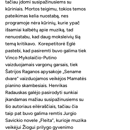
tačiau įdomi susipažinusiems su 
kūriniais. Mortos teigimu, tokios temos 
pateikimas kelia nuostabą, nes 
programoje nėra kūrinių, kurie ypač 
išsamiai kalbėtų apie muziką, tad 
nenuostabu, kad daug moksleivių šią 
temą kritikavo.  Korepetitorė Eglė 
pastebi, kad pasiremti buvo galima tiek 
Vinco Mykolaičio-Putino 
vaizduojamais vargonų garsais, tiek 
Šatrijos Raganos apysakoje „Sename 
dvare“ vaizduojamos veikėjos Mamatės 
pianino skambesiais. Henrikas 
Radauskas galėjo pasirodyti sunkiai 
įkandamas mažiau susipažinusiems su 
šio autoriaus eilėraščiais, tačiau čia 
taip pat buvo galima remtis Jurgio 
Savickio novele „Fleita“, kurioje muzika 
veikėjui Žiogui prilygo gyvenimo 