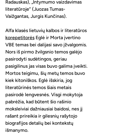
Radauskas), „Intymumo vaizdavimas 
literatūroje“ (Juozas Tumas-
Vaižgantas, Jurgis Kunčinas). 
Alfa klasės lietuvių kalbos ir literatūros 
korepetitorės
 Eglė ir Morta įvertino 
VBE temas bei dalijasi savo įžvalgomis. 
Nors iš pirmo žvilgsnio temos galėjo 
pasirodyti sudėtingos, geriau 
pasigilinus jas visas buvo galima įveikti. 
Mortos teigimu, šių metų temos buvo 
kiek kitoniškos. Eglė išskiria, jog 
literatūrinės temos šiais metais 
pasirodė lengvesnės. Visgi mokytoja 
pabrėžia, kad būtent šio rašinio 
moksleiviai dažniausiai baidosi, nes jį 
rašant prireikia ir gilesnių rašytojo 
biografijos detalių bei kontekstų 
išmanymo.