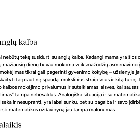
anglų kalba
 nebūtų tekę susidurti su anglų kalba. Kadangi mama yra šios d
ų mažiausių dienų buvau mokoma veiksmažodžių asmenavimo įvai
mokėjimas tikrai gali pagerinti gyvenimo kokybę – užsienyje jau
 skaityti tarptautinę spaudą, mokslinius straipsnius ir kitą turin
io kalbos mokėjimo privalumus ir suteikiamas laisves, kai sausas 
alimas“ tampa nebesaldus. Analogiška situacija ir su matematika
eka ir nesupranti, yra labai sunku, bet su pagalba ir savo įdirbi
iversti matematikos uždavinyną jau tampa malonumas.
valaikis