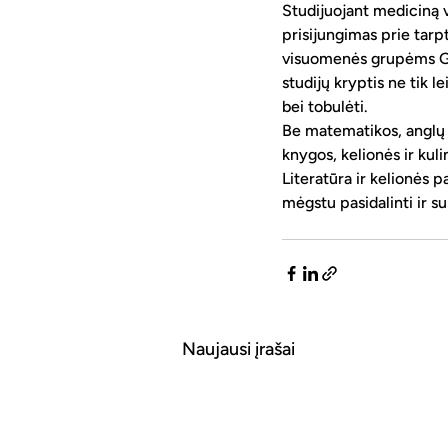
Studijuojant mediciną v
prisijungimas prie tar
visuomenės grupėms Grai
studijų kryptis ne tik l
bei tobulėti.
Be matematikos, anglų k
knygos, kelionės ir kuli
Literatūra ir kelionės p
mėgstu pasidalinti ir su
Naujausi įrašai