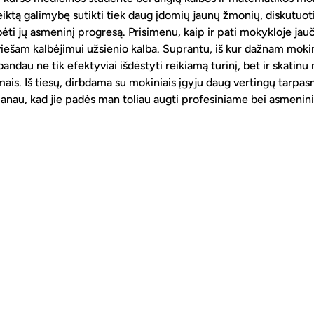
teiktą galimybę sutikti tiek daug įdomių jaunų žmonių, diskutuoti,
ėti jų asmeninį progresą. Prisimenu, kaip ir pati mokykloje jauči
ešam kalbėjimui užsienio kalba. Suprantu, iš kur dažnam mokini
ndau ne tik efektyviai išdėstyti reikiamą turinį, bet ir skatinu
mais. Iš tiesų, dirbdama su mokiniais įgyju daug vertingų tarpas
anau, kad jie padės man toliau augti profesiniame bei asmeni