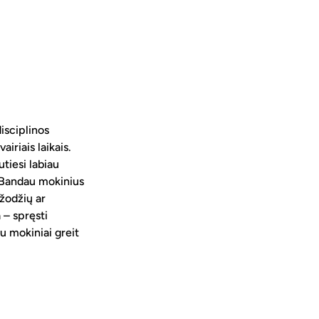
isciplinos 
riais laikais. 
tiesi labiau 
į. Bandau mokinius 
žodžių ar 
 – spręsti 
u mokiniai greit 