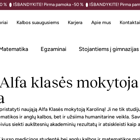
riai
Kalbos suaugusiems
Karjera
Apie mus
Kontakta
Matematika
Egzaminai
Stojantiems į gimnazijas
 Alfa klasės mokytoja
a
istatyti naująją Alfa Klasės mokytoją Karoliną! Ji ne tik studij
atikos ir anglų kalbos, bet ir užsiima humanitarine veikla. Sav
ivius siekti aukštesnių akademinių rezultatų ir atsiskleisti ka
IV kurso medicinos studentė bei anglų kalbos ir matematikos mo