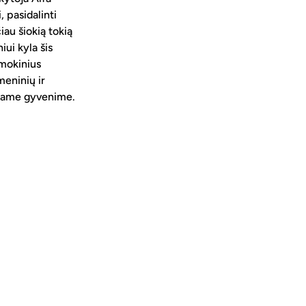
 pasidalinti 
au šiokią tokią 
ui kyla šis 
 mokinius 
meninių ir 
niame gyvenime.