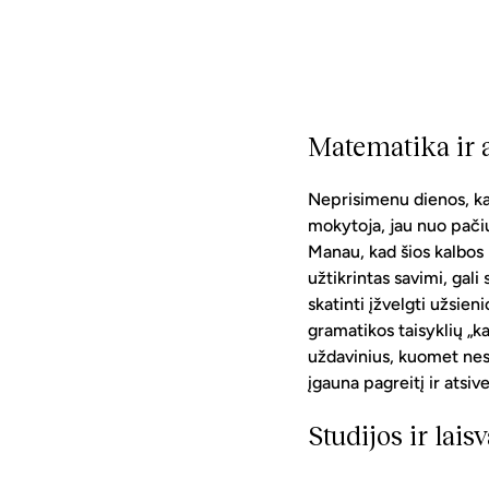
Matematika ir 
Neprisimenu dienos, kai
mokytoja, jau nuo pači
Manau, kad šios kalbos 
užtikrintas savimi, gali
skatinti įžvelgti užsien
gramatikos taisyklių „k
uždavinius, kuomet nesis
įgauna pagreitį ir ats
Studijos ir lais