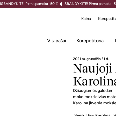
IŠBANDYKITE! Pirma pamoka -50 % 
Kaina
Korepetito
Visi įrašai
Korepetitoriai
2021 m. gruodžio 31 d.
Naujoji
Karolin
Džiaugiamės galėdami pr
moko moksleivius matem
Karolina įkvepia moksle
„Sveiki! Esu Karolina, 