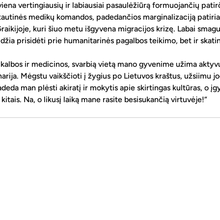
iena vertingiausių ir labiausiai pasaulėžiūrą formuojančių patir
ptautinės medikų komandos, padedančios marginalizaciją patiri
kijoje, kuri šiuo metu išgyvena migracijos krizę. Labai smagu,
eidžia prisidėti prie humanitarinės pagalbos teikimo, bet ir skati
albos ir medicinos, svarbią vietą mano gyvenime užima aktyvus 
narija. Mėgstu vaikščioti į žygius po Lietuvos kraštus, užsiimu j
adeda man plėsti akiratį ir mokytis apie skirtingas kultūras, o į
 kitais. Na, o likusį laiką mane rasite besisukančią virtuvėje!“