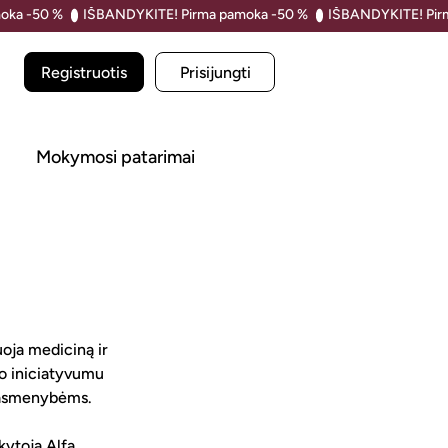
Registruotis
Prisijungti
i
Mokymosi patarimai
uoja mediciną ir 
o iniciatyvumu 
ip asmenybėms.
kytoja Alfa 