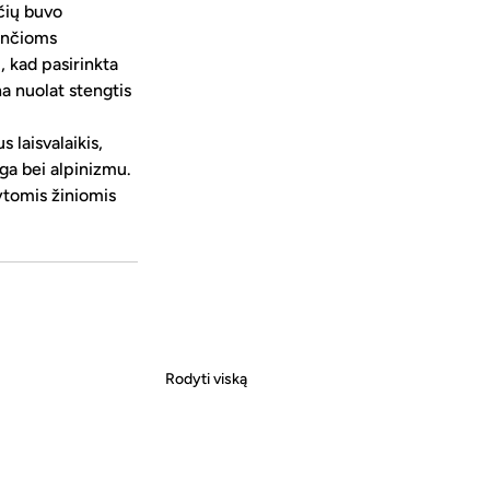
čių buvo 
ančioms 
 kad pasirinkta 
na nuolat stengtis 
laisvalaikis, 
oga bei alpinizmu. 
gytomis žiniomis 
Rodyti viską