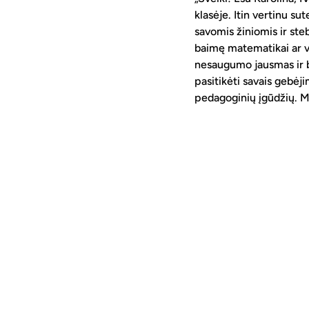
klasėje. Itin vertinu su
savomis žiniomis ir steb
baimę matematikai ar vi
nesaugumo jausmas ir ba
pasitikėti savais gebėji
pedagoginių įgūdžių. M