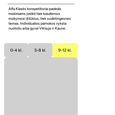
Alfa Klasės korepetitoriai padeda
mokiniams įveikti tiek kasdienius
mokymosi iššūkius, tiek sudėtingesnes
temas. Individualios pamokos vyksta
nuotoliu arba gyvai Vilniuje ir Kaune.
0-4 kl.
5-8 kl.
9-12 kl.