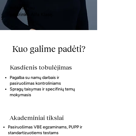
mokinių jau
pasirinko Alfa Klasę.
Kuo galime padėti?
Kasdienis tobulėjimas
Pagalba su namų darbais ir
pasiruošimas kontroliniams
Spragų taisymas ir specifinių temų
mokymasis
Akademiniai tikslai
Pasiruošimas VBE egzaminams, PUPP ir
standartizuotiems testams