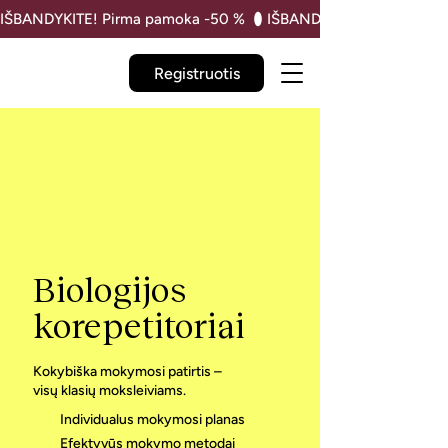
IŠBANDYKITE! Pirma pamoka -50 % 
Registruotis
Biologijos
korepetitoriai
Kokybiška mokymosi patirtis –
visų klasių moksleiviams.
Individualus mokymosi planas
Efektyvūs mokymo metodai