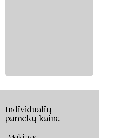
Individualių
pamokų kaina
Mokinys