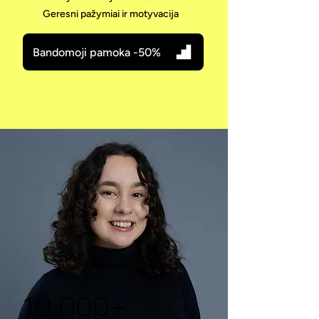
Geresni pažymiai ir motyvacija
Bandomoji pamoka -50%
10 000+