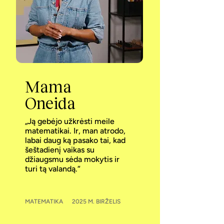
Mama
Oneida
„Ją gebėjo užkrėsti meile
matematikai. Ir, man atrodo,
labai daug ką pasako tai, kad
šeštadienį vaikas su
džiaugsmu sėda mokytis ir
turi tą valandą.“
MATEMATIKA
2025 M. BIRŽELIS