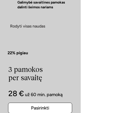
Galimybė savaitines pamokas
dalinti šeimos nariams
Rodyti visas naudas
22% pigiau
3 pamokos
per savaitę
28 €
už 60 min. pamoką
Pasirinkti