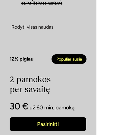
dalinti šeimos nariams
Rodyti visas naudas
12% pigiau
Populiariausia
2 pamokos
per savaitę
30 €
už 60 min. pamoką
Pasirinkti