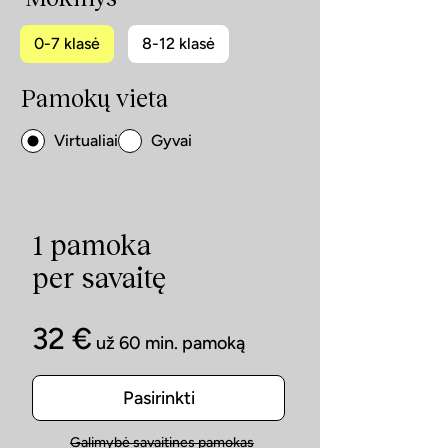
0-7 klasė
8-12 klasė
Pamokų vieta
Virtualiai
Gyvai
1 pamoka
per savaitę
32 €
už 60 min. pamoką
Pasirinkti
Galimybė savaitines pamokas