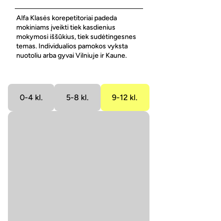
Alfa Klasės korepetitoriai padeda
mokiniams įveikti tiek kasdienius
mokymosi iššūkius, tiek sudėtingesnes
temas. Individualios pamokos vyksta
nuotoliu arba gyvai Vilniuje ir Kaune.
0-4 kl.
5-8 kl.
9-12 kl.