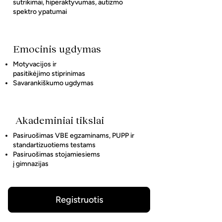
sutrikimai, hiperaktyvumas, autizmo
spektro ypatumai
Emocinis ugdymas
Motyvacijos ir
pasitikėjimo stiprinimas
Savarankiškumo ugdymas
Akademiniai tikslai
Pasiruošimas VBE egzaminams, PUPP ir
standartizuotiems testams
Pasiruošimas stojamiesiems
į gimnazijas
Registruotis