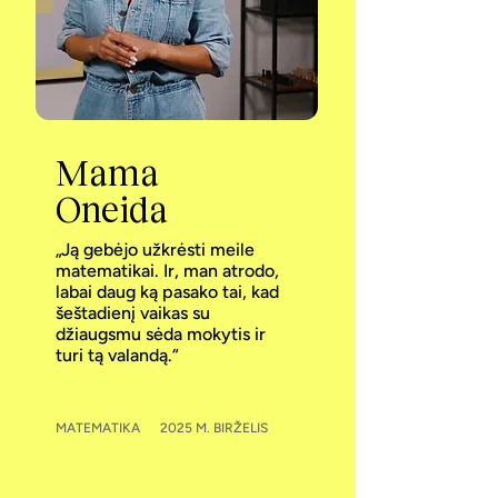
Mama
Oneida
„Ją gebėjo užkrėsti meile
matematikai. Ir, man atrodo,
labai daug ką pasako tai, kad
šeštadienį vaikas su
džiaugsmu sėda mokytis ir
turi tą valandą.“
MATEMATIKA
2025 M. BIRŽELIS