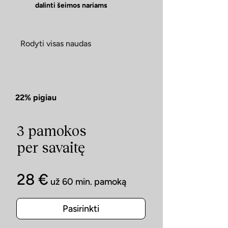
dalinti šeimos nariams
Rodyti visas naudas
22% pigiau
3 pamokos
per savaitę
28 €
už 60 min. pamoką
Pasirinkti