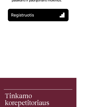
palaikanti ir padrąsinanti mokinius.
Registruotis
Tinkamo
korepetitoriaus