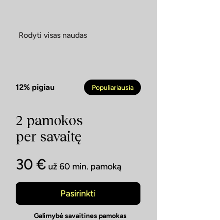
Rodyti visas naudas
12% pigiau
Populiariausia
2 pamokos
per savaitę
30 €
už 60 min. pamoką
Pasirinkti
Galimybė savaitines pamokas