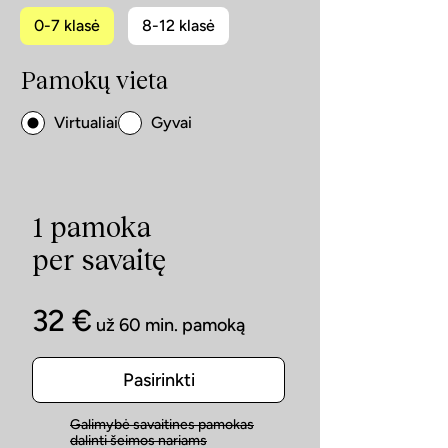
0-7 klasė
8-12 klasė
Pamokų vieta
Virtualiai
Gyvai
1 pamoka
per savaitę
32 €
už 60 min. pamoką
Pasirinkti
Galimybė savaitines pamokas
dalinti šeimos nariams