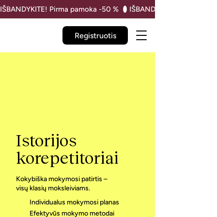
IŠBANDYKITE! Pirma pamoka -50 % 
Registruotis
Istorijos
korepetitoriai
Kokybiška mokymosi patirtis –
visų klasių moksleiviams.
Individualus mokymosi planas
Efektyvūs mokymo metodai