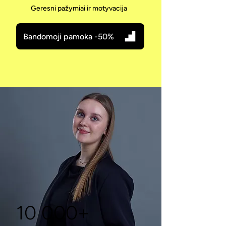
Geresni pažymiai ir motyvacija
Bandomoji pamoka -50%
10 000+