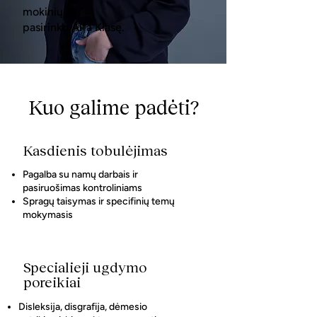
mokinių jau
pasirinko Alfa Klasę.
Kuo galime padėti?
Kasdienis tobulėjimas
Pagalba su namų darbais ir
pasiruošimas kontroliniams
Spragų taisymas ir specifinių temų
mokymasis
Specialieji ugdymo
poreikiai
Disleksija, disgrafija, dėmesio