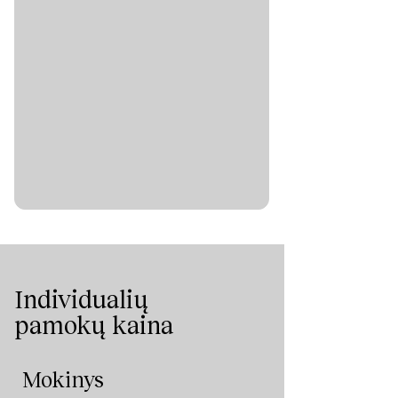
Individualių
pamokų kaina
Mokinys