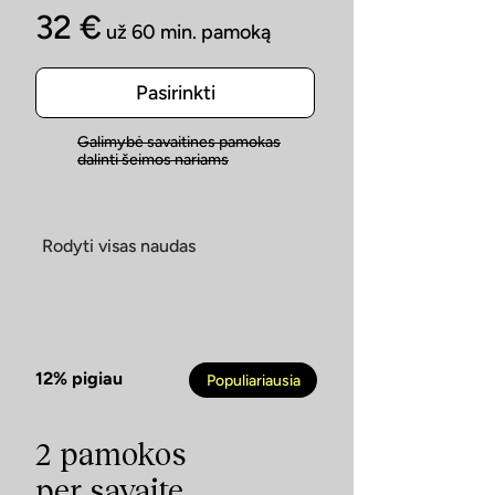
32 €
už 60 min. pamoką
Pasirinkti
Galimybė savaitines pamokas
dalinti šeimos nariams
Rodyti visas naudas
12% pigiau
Populiariausia
2 pamokos
per savaitę