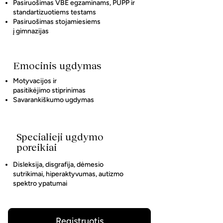
Pasiruošimas VBE egzaminams, PUPP ir
standartizuotiems testams
Pasiruošimas stojamiesiems
į gimnazijas
Emocinis ugdymas
Motyvacijos ir
pasitikėjimo stiprinimas
Savarankiškumo ugdymas
Specialieji ugdymo
poreikiai
Disleksija, disgrafija, dėmesio
sutrikimai, hiperaktyvumas, autizmo
spektro ypatumai
Registruotis