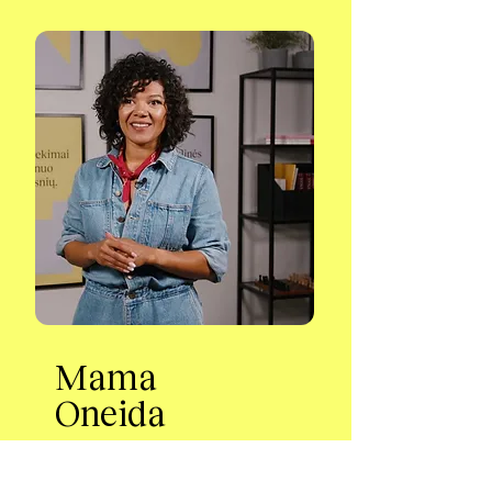
Mama
Oneida
„Ją gebėjo užkrėsti meile
matematikai. Ir, man atrodo,