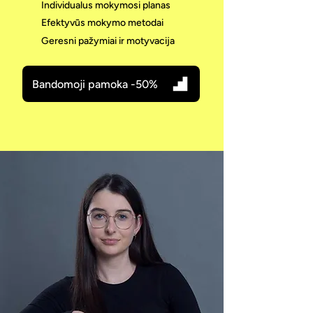
Individualus mokymosi planas
Efektyvūs mokymo metodai
Geresni pažymiai ir motyvacija
Bandomoji pamoka -50%