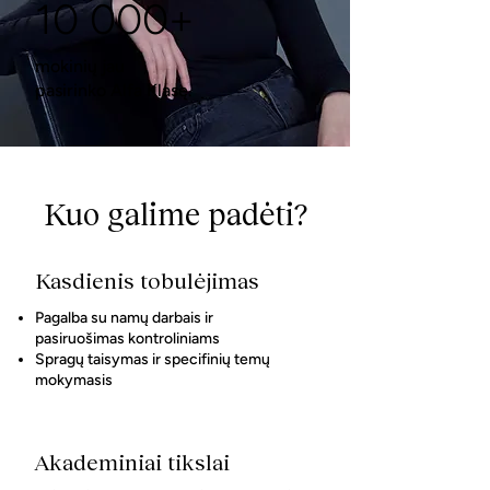
10 000+
mokinių jau
pasirinko Alfa Klasę.
Kuo galime padėti?
Kasdienis tobulėjimas
Pagalba su namų darbais ir
pasiruošimas kontroliniams
Spragų taisymas ir specifinių temų
mokymasis
Akademiniai tikslai