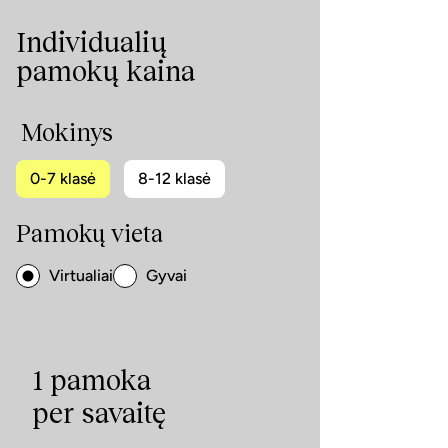
Individualių
pamokų kaina
Mokinys
0-7 klasė
8-12 klasė
Pamokų vieta
Virtualiai
Gyvai
1 pamoka
per savaitę