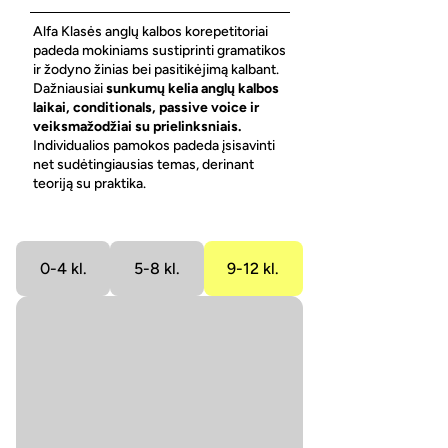
Alfa Klasės anglų kalbos korepetitoriai
padeda mokiniams sustiprinti gramatikos
ir žodyno žinias bei pasitikėjimą kalbant.
Dažniausiai
sunkumų kelia anglų kalbos
laikai, conditionals, passive voice ir
veiksmažodžiai su prielinksniais.
Individualios pamokos padeda įsisavinti
net sudėtingiausias temas, derinant
teoriją su praktika.
0-4 kl.
5-8 kl.
9-12 kl.