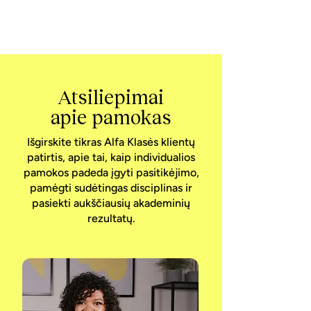
ryšio iš korepetitoriaus ir galėsite
sekti mokymosi progresą.
Atsiliepimai
apie pamokas
Išgirskite tikras Alfa Klasės klientų
patirtis, apie tai, kaip individualios
pamokos padeda įgyti pasitikėjimo,
pamėgti sudėtingas disciplinas ir
pasiekti aukščiausių akademinių
rezultatų.