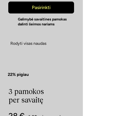
Pasirinkti
Galimybė savaitines pamokas
dalinti šeimos nariams
Rodyti visas naudas
22% pigiau
3 pamokos
per savaitę
28 €