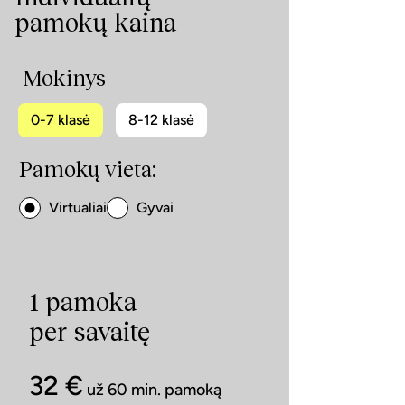
pamokų kaina
Mokinys
0-7 klasė
8-12 klasė
Pamokų vieta:
Virtualiai
Gyvai
1 pamoka
per savaitę
32 €
už 60 min. pamoką