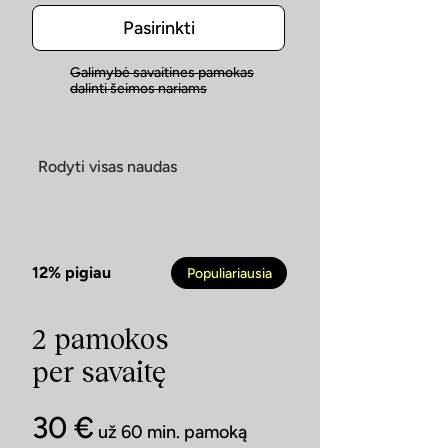
Pasirinkti
Galimybė savaitines pamokas
dalinti šeimos nariams
Rodyti visas naudas
12% pigiau
Populiariausia
2 pamokos
per savaitę
30 €
už 60 min. pamoką