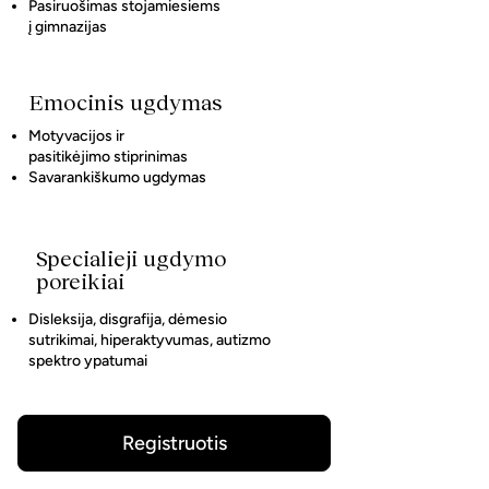
Pasiruošimas stojamiesiems
į gimnazijas
Emocinis ugdymas
Motyvacijos ir
pasitikėjimo stiprinimas
Savarankiškumo ugdymas
Specialieji ugdymo
poreikiai
Disleksija, disgrafija, dėmesio
sutrikimai, hiperaktyvumas, autizmo
spektro ypatumai
Registruotis