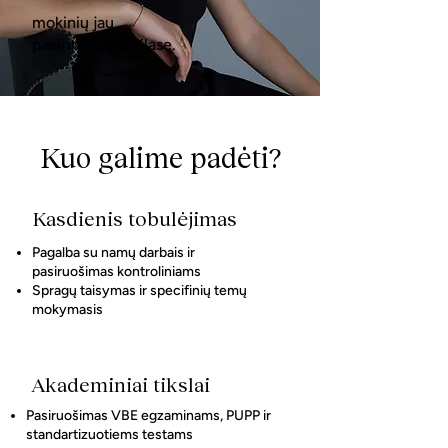
mokinių jau
pasirinko Alfa Klasę.
Kuo galime padėti?
Kasdienis tobulėjimas
Pagalba su namų darbais ir
pasiruošimas kontroliniams
Spragų taisymas ir specifinių temų
mokymasis
Akademiniai tikslai
Pasiruošimas VBE egzaminams, PUPP ir
standartizuotiems testams