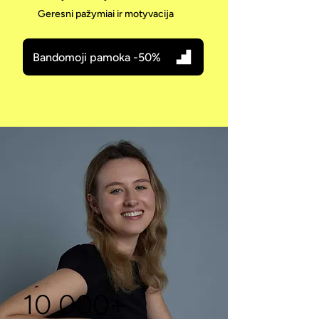
Geresni pažymiai ir motyvacija
Bandomoji pamoka -50%
10 000+