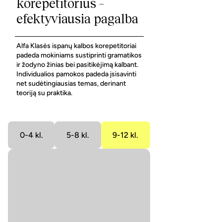
korepetitorius –
efektyviausia pagalba
Alfa Klasės ispanų kalbos korepetitoriai
padeda mokiniams sustiprinti gramatikos
ir žodyno žinias bei pasitikėjimą kalbant.
Individualios pamokos padeda įsisavinti
net sudėtingiausias temas, derinant
teoriją su praktika.
0-4 kl.
5-8 kl.
9-12 kl.