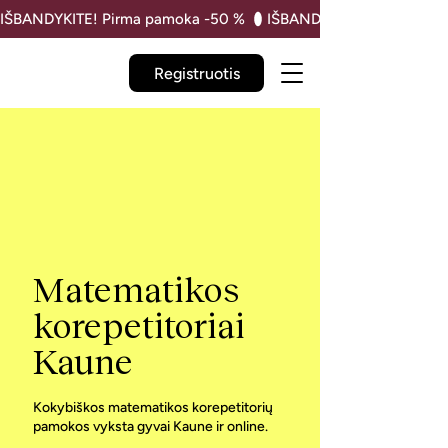
IŠBANDYKITE! Pirma pamoka -50 % 
Registruotis
Matematikos
korepetitoriai
Kaune
Kokybiškos matematikos korepetitorių
pamokos vyksta gyvai Kaune ir online.