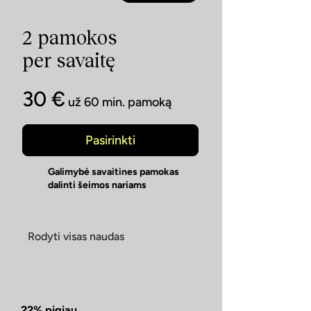
2 pamokos
per savaitę
30 €
už 60 min. pamoką
Pasirinkti
Galimybė savaitines pamokas
dalinti šeimos nariams
Rodyti visas naudas
22% pigiau