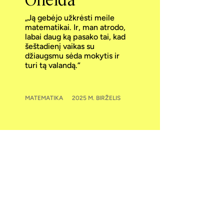
Oneida
„Ją gebėjo užkrėsti meile
matematikai. Ir, man atrodo,
labai daug ką pasako tai, kad
šeštadienį vaikas su
džiaugsmu sėda mokytis ir
turi tą valandą.“
MATEMATIKA
2025 M. BIRŽELIS