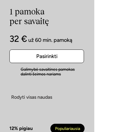
1 pamoka
per savaitę
32 €
už 60 min. pamoką
Pasirinkti
Galimybė savaitines pamokas
dalinti šeimos nariams
Rodyti visas naudas
12% pigiau
Populiariausia