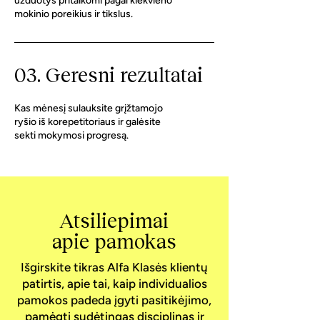
užduotys pritaikomi pagal kiekvieno
mokinio poreikius ir tikslus.
03. Geresni rezultatai
Kas mėnesį sulauksite grįžtamojo
ryšio iš korepetitoriaus ir galėsite
sekti mokymosi progresą.
Atsiliepimai
apie pamokas
Išgirskite tikras Alfa Klasės klientų
patirtis, apie tai, kaip individualios
pamokos padeda įgyti pasitikėjimo,
pamėgti sudėtingas disciplinas ir