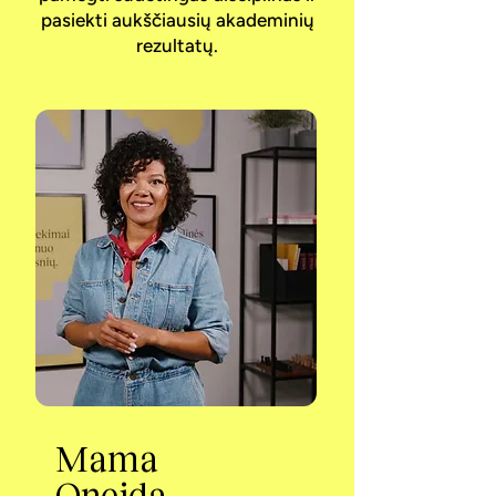
pasiekti aukščiausių akademinių
rezultatų.
Mama