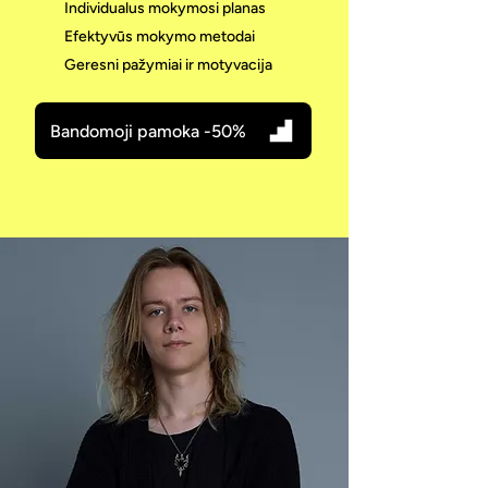
Individualus mokymosi planas
Efektyvūs mokymo metodai
Geresni pažymiai ir motyvacija
Bandomoji pamoka -50%