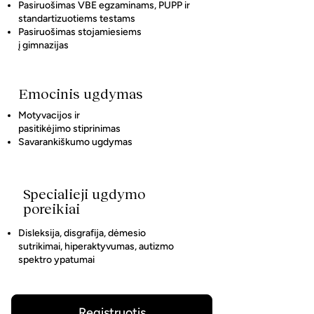
Pasiruošimas VBE egzaminams, PUPP ir
standartizuotiems testams
Pasiruošimas stojamiesiems
į gimnazijas
Emocinis ugdymas
Motyvacijos ir
pasitikėjimo stiprinimas
Savarankiškumo ugdymas
Specialieji ugdymo
poreikiai
Disleksija, disgrafija, dėmesio
sutrikimai, hiperaktyvumas, autizmo
spektro ypatumai
Registruotis