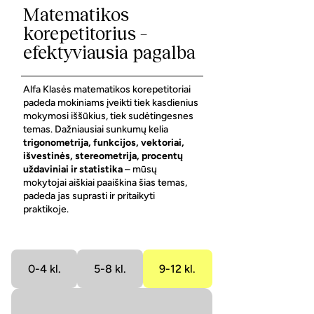
Matematikos
korepetitorius –
efektyviausia pagalba
Alfa Klasės matematikos korepetitoriai
padeda mokiniams įveikti tiek kasdienius
mokymosi iššūkius, tiek sudėtingesnes
temas. Dažniausiai sunkumų kelia
trigonometrija, funkcijos, vektoriai,
išvestinės, stereometrija, procentų
uždaviniai ir statistika
– mūsų
mokytojai aiškiai paaiškina šias temas,
padeda jas suprasti ir pritaikyti
praktikoje.
0-4 kl.
5-8 kl.
9-12 kl.