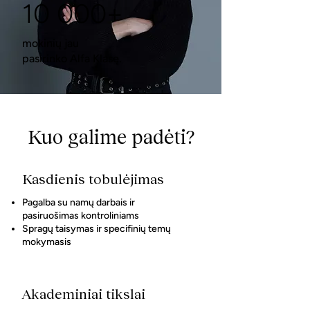
10 000+
mokinių jau
pasirinko Alfa Klasę.
Kuo galime padėti?
Kasdienis tobulėjimas
Pagalba su namų darbais ir
pasiruošimas kontroliniams
Spragų taisymas ir specifinių temų
mokymasis
Akademiniai tikslai