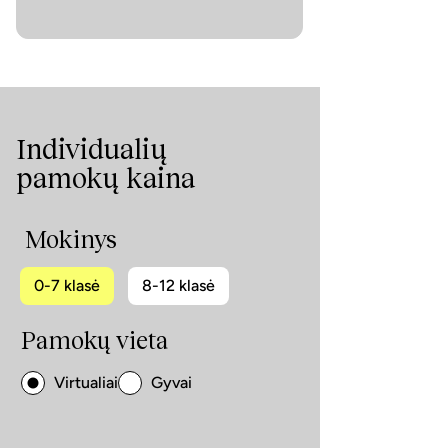
Individualių
pamokų kaina
Mokinys
0-7 klasė
8-12 klasė
Pamokų vieta
Virtualiai
Gyvai