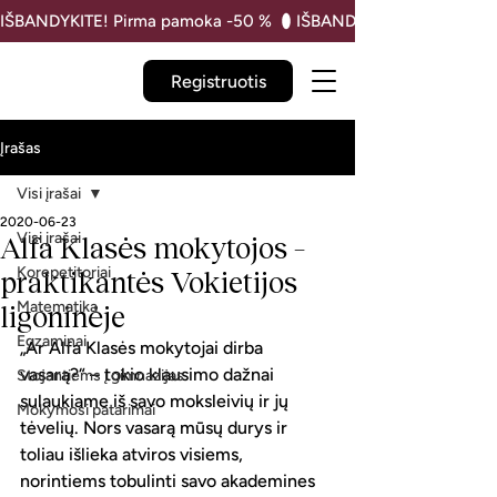
IŠBANDYKITE! Pirma pamoka -50 % 
Registruotis
Įrašas
Visi įrašai
2020-06-23
Visi įrašai
Alfa Klasės mokytojos –
Korepetitoriai
praktikantės Vokietijos
Matematika
ligoninėje
Egzaminai
„Ar Alfa Klasės mokytojai dirba 
vasarą?“ – tokio klausimo dažnai 
Stojantiems į gimnazijas
sulaukiame iš savo moksleivių ir jų 
Mokymosi patarimai
tėvelių. Nors vasarą mūsų durys ir 
toliau išlieka atviros visiems, 
norintiems tobulinti savo akademines 