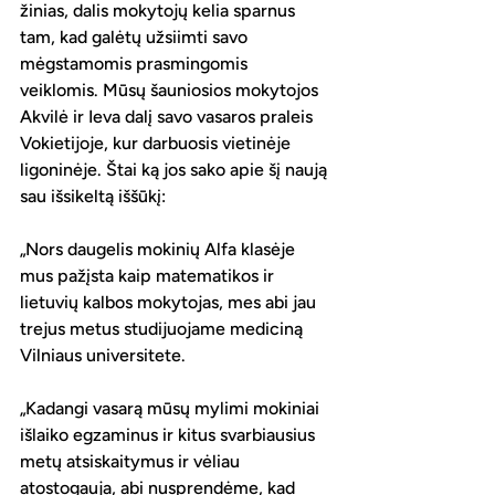
žinias, dalis mokytojų kelia sparnus 
tam, kad galėtų užsiimti savo 
mėgstamomis prasmingomis 
veiklomis. Mūsų šauniosios mokytojos 
Akvilė ir Ieva dalį savo vasaros praleis 
Vokietijoje, kur darbuosis vietinėje 
ligoninėje. Štai ką jos sako apie šį naują 
sau išsikeltą iššūkį:
„Nors daugelis mokinių Alfa klasėje 
mus pažįsta kaip matematikos ir 
lietuvių kalbos mokytojas, mes abi jau 
trejus metus studijuojame mediciną 
Vilniaus universitete.
„Kadangi vasarą mūsų mylimi mokiniai 
išlaiko egzaminus ir kitus svarbiausius 
metų atsiskaitymus ir vėliau 
atostogauja, abi nusprendėme, kad 