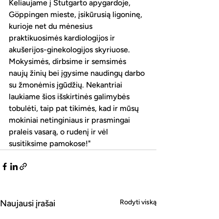
Keliaujame į Štutgarto apygardoje, 
Göppingen mieste, įsikūrusią ligoninę, 
kurioje net du mėnesius 
praktikuosimės kardiologijos ir 
akušerijos-ginekologijos skyriuose. 
Mokysimės, dirbsime ir semsimės 
naujų žinių bei įgysime naudingų darbo 
su žmonėmis įgūdžių. Nekantriai 
laukiame šios išskirtinės galimybės 
tobulėti, taip pat tikimės, kad ir mūsų 
mokiniai netinginiaus ir prasmingai 
praleis vasarą, o rudenį ir vėl 
susitiksime pamokose!"
Naujausi įrašai
Rodyti viską