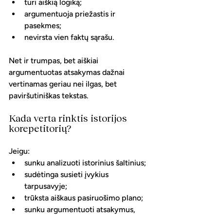
turi aiškią logiką;
argumentuoja priežastis ir 
pasekmes;
nevirsta vien faktų sąrašu.
Net ir trumpas, bet aiškiai 
argumentuotas atsakymas dažnai 
vertinamas geriau nei ilgas, bet 
paviršutiniškas tekstas.
Kada verta rinktis istorijos 
korepetitorių?
Jeigu:
sunku analizuoti istorinius šaltinius;
sudėtinga susieti įvykius 
tarpusavyje;
trūksta aiškaus pasiruošimo plano;
sunku argumentuoti atsakymus,