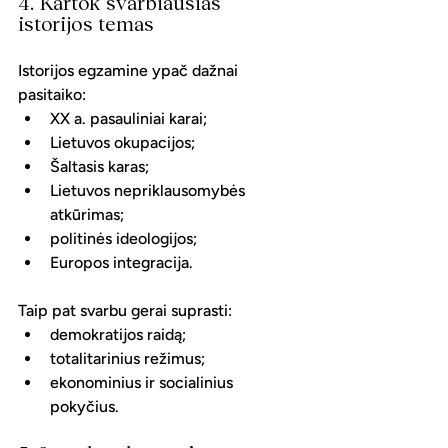
4. Kartok svarbiausias 
istorijos temas
Istorijos egzamine ypač dažnai 
pasitaiko:
XX a. pasauliniai karai;
Lietuvos okupacijos;
Šaltasis karas;
Lietuvos nepriklausomybės 
atkūrimas;
politinės ideologijos;
Europos integracija.
Taip pat svarbu gerai suprasti:
demokratijos raidą;
totalitarinius režimus;
ekonominius ir socialinius 
pokyčius.