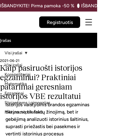
IŠBANDYKITE! Pirma pamoka -50 % 
Registruotis
Įrašas
Visi įrašai
2021-06-21
Visi įrašai
Kaip pasiruošti istorijos
Korepetitoriai
egzaminui? Praktiniai
Matematika
patarimai geresniam
Egzaminai
istorijos VBE rezultatui
Stojantiems į gimnazijas
Istorijos valstybinis brandos egzaminas 
tikrina ne tik faktų žinojimą, bet ir 
Mokymosi patarimai
gebėjimą analizuoti istorinius šaltinius, 
suprasti priežastis bei pasekmes ir 
vertinti istorinius procesus 