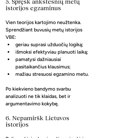
5. Spręsk ankstesnių metų 
istorijos egzaminus
Vien teorijos kartojimo neužtenka. 
Sprendžiant buvusių metų istorijos 
VBE:
geriau suprasi užduočių logiką;
išmoksi efektyviau planuoti laiką;
pamatysi dažniausiai 
pasitaikančius klausimus;
mažiau stresuosi egzamino metu.
Po kiekvieno bandymo svarbu 
analizuoti ne tik klaidas, bet ir 
argumentavimo kokybę.
6. Nepamiršk Lietuvos 
istorijos