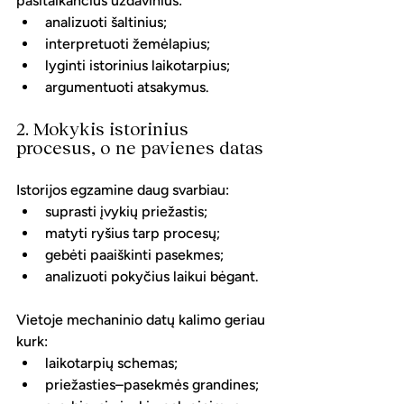
pasitaikančius uždavinius:
analizuoti šaltinius;
interpretuoti žemėlapius;
lyginti istorinius laikotarpius;
argumentuoti atsakymus.
2. Mokykis istorinius 
procesus, o ne pavienes datas
Istorijos egzamine daug svarbiau:
suprasti įvykių priežastis;
matyti ryšius tarp procesų;
gebėti paaiškinti pasekmes;
analizuoti pokyčius laikui bėgant.
Vietoje mechaninio datų kalimo geriau 
kurk:
laikotarpių schemas;
priežasties–pasekmės grandines;