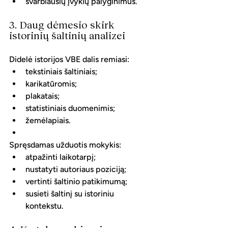
svarbiausių įvykių palyginimus.
3. Daug dėmesio skirk 
istorinių šaltinių analizei
Didelė istorijos VBE dalis remiasi:
tekstiniais šaltiniais;
karikatūromis;
plakatais;
statistiniais duomenimis;
žemėlapiais.
Spręsdamas užduotis mokykis:
atpažinti laikotarpį;
nustatyti autoriaus poziciją;
vertinti šaltinio patikimumą;
susieti šaltinį su istoriniu 
kontekstu.