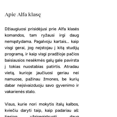
Apie Alfa klasę
Džiaugiuosi prisidėjusi prie Alfa klasės 
komandos, tam ryžausi irgi daug 
nemąstydama. Pagalvoju kartais... kaip 
visgi gerai, jog neįstojau į kitą studijų 
programą, ir kaip visgi pradžioje pačios 
baisiausios nesėkmės galų gale pavirsta 
į tokias nuostabias patirtis. Atradau 
vietą, kurioje jaučiuosi geriau nei 
namuose, pažinau žmones, be kurių 
dabar neįsivaizduoju savo gyvenimo ir 
vakarienės stalo. 
Visus, kurie nori mokytis italų kalbos, 
kviečiu daryti taip, kaip padariau aš: 
tiesiog užsiregistruoti daug 