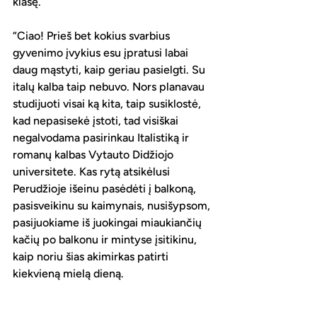
klasę.
“Ciao! Prieš bet kokius svarbius 
gyvenimo įvykius esu įpratusi labai 
daug mąstyti, kaip geriau pasielgti. Su 
italų kalba taip nebuvo. Nors planavau 
studijuoti visai ką kita, taip susiklostė, 
kad nepasisekė įstoti, tad visiškai 
negalvodama pasirinkau Italistiką ir 
romanų kalbas Vytauto Didžiojo 
universitete. Kas rytą atsikėlusi 
Perudžioje išeinu pasėdėti į balkoną, 
pasisveikinu su kaimynais, nusišypsom, 
pasijuokiame iš juokingai miaukiančių 
kačių po balkonu ir mintyse įsitikinu, 
kaip noriu šias akimirkas patirti 
kiekvieną mielą dieną.