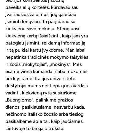
teorijos konspektus į žodžių, 
paveikslėlių korteles, kurdavau sau 
įvairiausius žaidimus, jog galėčiau 
įsiminti lengviau. Tą patį darau su 
kiekvienu savo mokiniu. Stengiuosi 
kiekvieną kartą išsiaiškinti, kaip jam yra 
patogiau įsiminti reikiamą informaciją 
ir tą puikiai kartu įvykdome. Man labai 
nepatinka tradicinės mokymo taisyklės 
ir žodis „mokytojas“, „mokinys“. Mes 
esame viena komanda ir abu mokomės 
bei klystame! Italijos universitete 
dėstytojai mums net liepia juos vardais 
vadinti, kiekvieną rytą susirašome 
„Buongiorno“, palinkime gražios 
dienos, pasiklausiame, nesvarbu kada, 
nežinomo itališko žodžio arba tiesiog 
pasikalbame apie tai, kaip jaučiamės. 
Lietuvoje to be galo trūksta. 