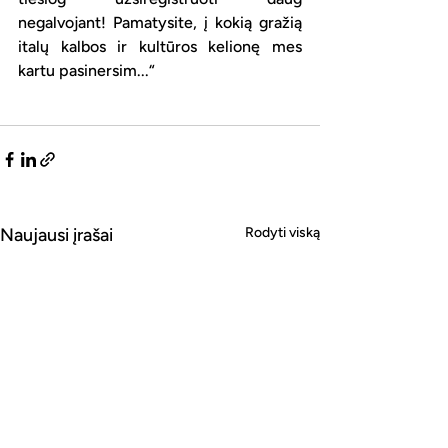
negalvojant! Pamatysite, į kokią gražią 
italų kalbos ir kultūros kelionę mes 
kartu pasinersim...“
Naujausi įrašai
Rodyti viską