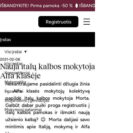
IŠBANDYKITE! Pirma pamoka -50 % 
Registruotis
Įrašas
Visi įrašai
2021-02-08
Visi įrašai
Nauja italų kalbos mokytoja
Korepetitoriai
Alfa klasėje
Matematika
Nekantraujame pasidalinti džiugia žinia 
– Alfa klasės mokytojų kolektyvą 
Egzaminai
papildė italų kalbos mokytoja Morta. 
Stojantiems į gimnazijas
Galbūt dabar puiki proga registruotis į 
Mokymosi patarimai
italų kalbos pamokas ir išmokti naują 
užsienio kalbą? 😉 Morta dalijasi savo 
mintimis apie Italiją, mokymą ir Alfa 