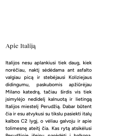
Apie Italiją
Italijos nesu aplankiusi tiek daug, kiek 
norėčiau, naktį sėdėdama ant asfalto 
valgiau picą ir stebėjausi Koliziejaus 
didingumu, paskubomis apžiūrėjau 
Milano katedrą, tačiau širdis vis tiek 
įsimylėjo nedidelį kalnuotą ir lietingą 
Italijos miestelį Perudžią. Dabar būtent 
čia ir esu atvykusi su tikslu pasiekti italų 
kalbos C2 lygį, o vėliau galvoju ir apie 
tolimesnę ateitį čia. Kas rytą atsikėlusi 
Perudžioje išeinu pasėdėti į balkoną, 