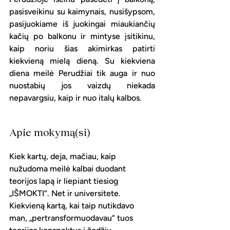
pasisveikinu su kaimynais, nusišypsom, 
pasijuokiame iš juokingai miaukiančių 
kačių po balkonu ir mintyse įsitikinu, 
kaip noriu šias akimirkas patirti 
kiekvieną mielą dieną. Su kiekviena 
diena meilė Perudžiai tik auga ir nuo 
nuostabių jos vaizdų niekada 
nepavargsiu, kaip ir nuo italų kalbos. 
Apie mokymą(si)
Kiek kartų, deja, mačiau, kaip 
nužudoma meilė kalbai duodant 
teorijos lapą ir liepiant tiesiog 
„IŠMOKTI“. Net ir universitete. 
Kiekvieną kartą, kai taip nutikdavo 
man, „pertransformuodavau“ tuos 