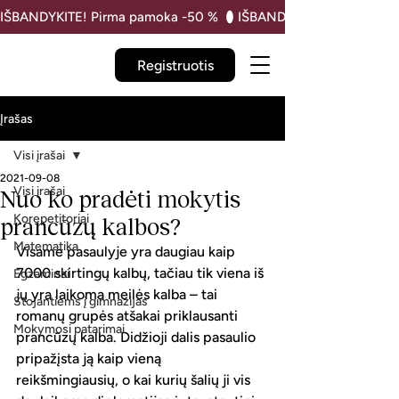
IŠBANDYKITE! Pirma pamoka -50 % 
Registruotis
Įrašas
Visi įrašai
2021-09-08
Visi įrašai
Nuo ko pradėti mokytis
Korepetitoriai
prancūzų kalbos?
Matematika
Visame pasaulyje yra daugiau kaip 
7000 skirtingų kalbų, tačiau tik viena iš 
Egzaminai
jų yra laikoma meilės kalba – tai 
Stojantiems į gimnazijas
romanų grupės atšakai priklausanti 
Mokymosi patarimai
prancūzų kalba. Didžioji dalis pasaulio 
pripažįsta ją kaip vieną 
reikšmingiausių, o kai kurių šalių ji vis 