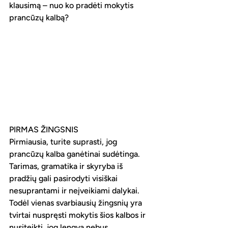
klausimą – nuo ko pradėti mokytis 
prancūzų kalbą?
PIRMAS ŽINGSNIS
Pirmiausia, turite suprasti, jog 
prancūzų kalba ganėtinai sudėtinga. 
Tarimas, gramatika ir skyryba iš 
pradžių gali pasirodyti visiškai 
nesuprantami ir neįveikiami dalykai. 
Todėl vienas svarbiausių žingsnių yra 
tvirtai nuspręsti mokytis šios kalbos ir 
nusiteikti, jog lengva nebus.