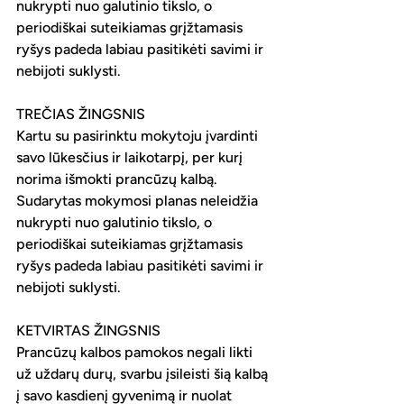
nukrypti nuo galutinio tikslo, o 
periodiškai suteikiamas grįžtamasis 
ryšys padeda labiau pasitikėti savimi ir 
nebijoti suklysti. 
TREČIAS ŽINGSNIS
Kartu su pasirinktu mokytoju įvardinti 
savo lūkesčius ir laikotarpį, per kurį 
norima išmokti prancūzų kalbą. 
Sudarytas mokymosi planas neleidžia 
nukrypti nuo galutinio tikslo, o 
periodiškai suteikiamas grįžtamasis 
ryšys padeda labiau pasitikėti savimi ir 
nebijoti suklysti.
KETVIRTAS ŽINGSNIS
Prancūzų kalbos pamokos negali likti 
už uždarų durų, svarbu įsileisti šią kalbą 
į savo kasdienį gyvenimą ir nuolat 