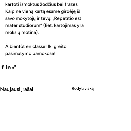
kartoti išmoktus žodžius bei frazes. 
Kaip ne vieną kartą esame girdėję iš 
savo mokytojų ir tėvų: „Repetítio est 
mater studiórum“ (liet. kartojimas yra 
mokslų motina).
À bientôt en classe! Iki greito 
pasimatymo pamokose!
Naujausi įrašai
Rodyti viską