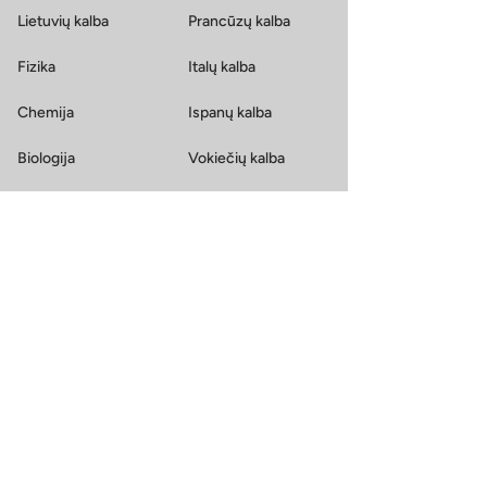
Lietuvių kalba
Prancūzų kalba
Fizika
Italų kalba
Chemija
Ispanų kalba
Biologija
Vokiečių kalba
Istorija
Rusų kalba
Geografija
Informatika
Kalbos suaugusiems
Užsienio kalbos
Finansuojami kursai
Anglų kalba
Kursuok.lt kursai