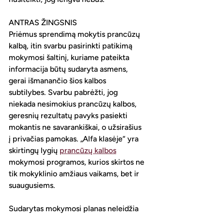
ANTRAS ŽINGSNIS
Priėmus sprendimą mokytis prancūzų 
kalbą, itin svarbu pasirinkti patikimą 
mokymosi šaltinį, kuriame pateikta 
informacija būtų sudaryta asmens, 
gerai išmanančio šios kalbos 
subtilybes. Svarbu pabrėžti, jog 
niekada nesimokius prancūzų kalbos, 
geresnių rezultatų pavyks pasiekti 
mokantis ne savarankiškai, o užsirašius 
į privačias pamokas. „Alfa klasėje“ yra 
skirtingų lygių 
prancūzų kalbos
mokymosi programos, kurios skirtos ne 
tik mokyklinio amžiaus vaikams, bet ir 
suaugusiems.
Sudarytas mokymosi planas neleidžia 