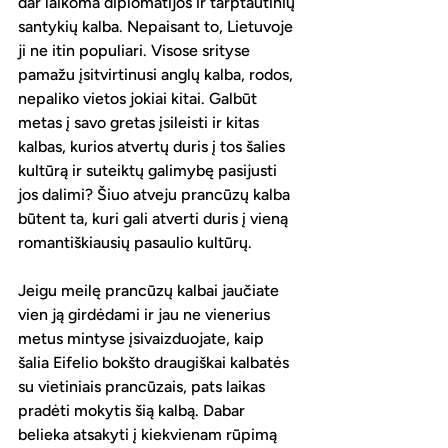
dar laikoma diplomatijos ir tarptautinių 
santykių kalba. Nepaisant to, Lietuvoje 
ji ne itin populiari. Visose srityse 
pamažu įsitvirtinusi anglų kalba, rodos, 
nepaliko vietos jokiai kitai. Galbūt 
metas į savo gretas įsileisti ir kitas 
kalbas, kurios atvertų duris į tos šalies 
kultūrą ir suteiktų galimybę pasijusti 
jos dalimi? Šiuo atveju prancūzų kalba 
būtent ta, kuri gali atverti duris į vieną 
romantiškiausių pasaulio kultūrų.
Jeigu meilę prancūzų kalbai jaučiate 
vien ją girdėdami ir jau ne vienerius 
metus mintyse įsivaizduojate, kaip 
šalia Eifelio bokšto draugiškai kalbatės 
su vietiniais prancūzais, pats laikas 
pradėti mokytis šią kalbą. Dabar 
belieka atsakyti į kiekvienam rūpimą 