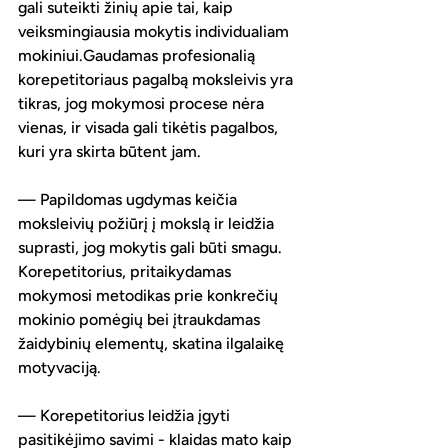
gali suteikti žinių apie tai, kaip 
veiksmingiausia mokytis individualiam 
mokiniui.Gaudamas profesionalią 
korepetitoriaus pagalbą moksleivis yra 
tikras, jog mokymosi procese nėra 
vienas, ir visada gali tikėtis pagalbos, 
kuri yra skirta būtent jam. 
— Papildomas ugdymas keičia 
moksleivių požiūrį į mokslą ir leidžia 
suprasti, jog mokytis gali būti smagu. 
Korepetitorius, pritaikydamas 
mokymosi metodikas prie konkrečių 
mokinio pomėgių bei įtraukdamas 
žaidybinių elementų, skatina ilgalaikę 
motyvaciją.
— Korepetitorius leidžia įgyti 
pasitikėjimo savimi - klaidas mato kaip 