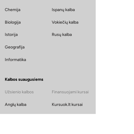
Chemija
Ispanų kalba
Biologija
Vokiečių kalba
Istorija
Rusų kalba
Geografija
Informatika
Kalbos suaugusiems
Užsienio kalbos
Finansuojami kursai
Anglų kalba
Kursuok.lt kursai
Prancūzų kalba
Italų kalba