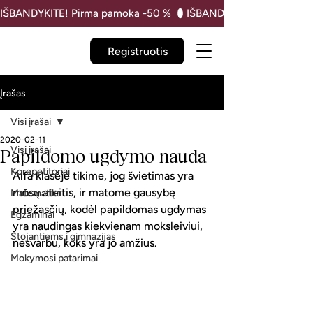
IŠBANDYKITE! Pirma pamoka -50 % 
Registruotis
Įrašas
Visi įrašai
2020-02-11
Visi įrašai
Papildomo ugdymo nauda
Korepetitoriai
Alfa klasėje tikime, jog švietimas yra 
mūsų ateitis, ir matome gausybę 
Matematika
priežasčių, kodėl papildomas ugdymas 
Egzaminai
yra naudingas kiekvienam moksleiviui, 
Stojantiems į gimnazijas
nesvarbu, koks yra jo amžius.
Mokymosi patarimai