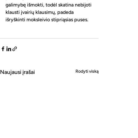
galimybę išmokti, todėl skatina nebijoti 
klausti įvairių klausimų, padeda 
išryškinti moksleivio stipriąsias puses.
Naujausi įrašai
Rodyti viską