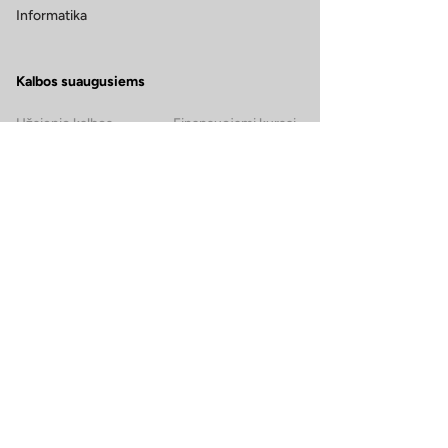
Informatika
Kalbos suaugusiems
Užsienio kalbos
Finansuojami kursai
Anglų kalba
Kursuok.lt kursai
Prancūzų kalba
Italų kalba
Ispanų kalba
Vokiečių kalba
Rusų kalba
Apie mus