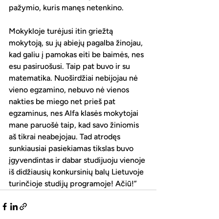
pažymio, kuris manęs netenkino. 
Mokykloje turėjusi itin griežtą 
mokytoją, su jų abiejų pagalba žinojau, 
kad galiu į pamokas eiti be baimės, nes 
esu pasiruošusi. Taip pat buvo ir su 
matematika. Nuoširdžiai nebijojau nė 
vieno egzamino, nebuvo nė vienos 
nakties be miego net prieš pat 
egzaminus, nes Alfa klasės mokytojai 
mane paruošė taip, kad savo žiniomis 
aš tikrai neabejojau. Tad atrodęs 
sunkiausiai pasiekiamas tikslas buvo 
įgyvendintas ir dabar studijuoju vienoje 
iš didžiausių konkursinių balų Lietuvoje 
turinčioje studijų programoje! Ačiū!”