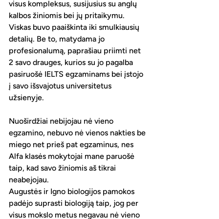
visus kompleksus, susijusius su anglų 
kalbos žiniomis bei jų pritaikymu. 
Viskas buvo paaiškinta iki smulkiausių 
detalių. Be to, matydama jo 
profesionalumą, paprašiau priimti net 
2 savo drauges, kurios su jo pagalba 
pasiruošė IELTS egzaminams bei įstojo 
į savo išsvajotus universitetus 
užsienyje. 
Nuoširdžiai nebijojau nė vieno 
egzamino, nebuvo nė vienos nakties be 
miego net prieš pat egzaminus, nes 
Alfa klasės mokytojai mane paruošė 
taip, kad savo žiniomis aš tikrai 
neabejojau. 
Augustės ir Igno biologijos pamokos 
padėjo suprasti biologiją taip, jog per 
visus mokslo metus negavau nė vieno 