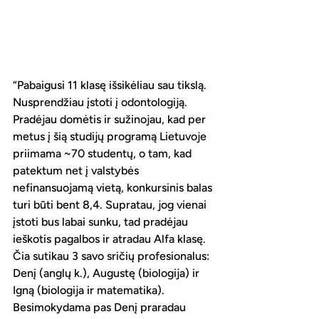
“Pabaigusi 11 klasę išsikėliau sau tikslą. 
Nusprendžiau įstoti į odontologiją. 
Pradėjau domėtis ir sužinojau, kad per 
metus į šią studijų programą Lietuvoje 
priimama ~70 studentų, o tam, kad 
patektum net į valstybės 
nefinansuojamą vietą, konkursinis balas 
turi būti bent 8,4. Supratau, jog vienai 
įstoti bus labai sunku, tad pradėjau 
ieškotis pagalbos ir atradau Alfa klasę. 
Čia sutikau 3 savo sričių profesionalus: 
Denį (anglų k.), Augustę (biologija) ir 
Igną (biologija ir matematika). 
Besimokydama pas Denį praradau 