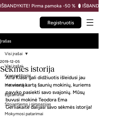
IŠBANDYKITE! Pirma pamoka -50 % 
Registruotis
Įrašas
Visi įrašai
2019-12-05
Visi įrašai
Sėkmės istorija
Korepetitoriai
Alfa Klasė gali didžiuotis išleidusi jau 
ne vieną kartą šaunių mokinių, kuriems 
Matematika
pavyko pasiekti savo svajonių. Mūsų 
Egzaminai
buvusi mokinė Teodora Ema 
Stojantiems į gimnazijas
Gerliakaitė dalijasi savo sėkmės istorija!
Mokymosi patarimai