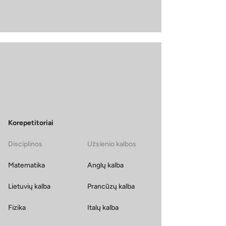
Korepetitoriai
Disciplinos
Užsienio kalbos
Matematika
Anglų kalba
Lietuvių kalba
Prancūzų kalba
Fizika
Italų kalba