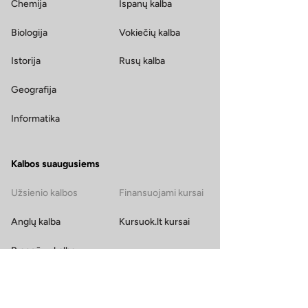
Chemija
Ispanų kalba
Biologija
Vokiečių kalba
Istorija
Rusų kalba
Geografija
Informatika
Kalbos suaugusiems
Užsienio kalbos
Finansuojami kursai
Anglų kalba
Kursuok.lt kursai
Prancūzų kalba
Italų kalba