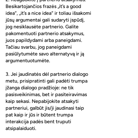
Besikartojančios frazės „it’s a good 
idea“, „it’s a nice idea“ ir toliau išsakomi 
jūsų argumentai gali sudaryti įspūdį, 
jog nesiklausėte partnerio. Galite 
pakomentuoti partnerio atsakymus, 
juos papildydami arba paneigdami. 
Tačiau svarbu, jog paneigdami 
pasiūlytumėte savo alternatyvą ir ją 
argumentuotumėte.
3. Jei jaudinatės dėl partnerio dialogo 
metu, prisipratinti gali padėti trumpa 
įžanga dialogo pradžioje: ne tik 
pasisveikinimas, bet ir pasiteiravimas 
kaip sekasi. Nepabijokite atsakyti 
partneriui, galbūt jis/ji jaudinasi taip 
pat kaip ir jūs ir būtent trumpa 
interakcija padės bent truputi 
atsipalaiduoti.