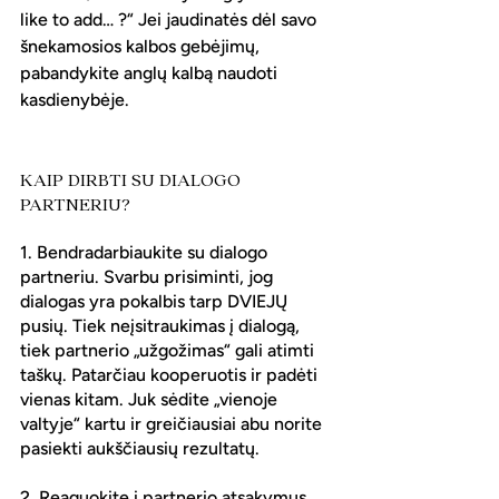
like to add… ?“ Jei jaudinatės dėl savo 
šnekamosios kalbos gebėjimų, 
pabandykite anglų kalbą naudoti 
kasdienybėje.
KAIP DIRBTI SU DIALOGO 
PARTNERIU?
1. Bendradarbiaukite su dialogo 
partneriu. Svarbu prisiminti, jog 
dialogas yra pokalbis tarp DVIEJŲ 
pusių. Tiek neįsitraukimas į dialogą, 
tiek partnerio „užgožimas“ gali atimti 
taškų. Patarčiau kooperuotis ir padėti 
vienas kitam. Juk sėdite „vienoje 
valtyje“ kartu ir greičiausiai abu norite 
pasiekti aukščiausių rezultatų.
2. Reaguokite į partnerio atsakymus. 