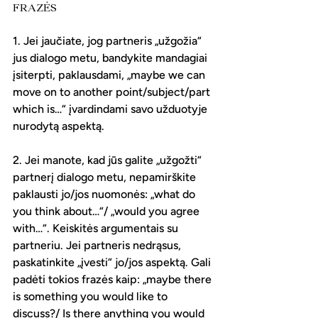
FRAZĖS
1. Jei jaučiate, jog partneris „užgožia“ 
jus dialogo metu, bandykite mandagiai 
įsiterpti, paklausdami, „maybe we can 
move on to another point/subject/part 
which is…“ įvardindami savo užduotyje 
nurodytą aspektą.
2. Jei manote, kad jūs galite „užgožti“ 
partnerį dialogo metu, nepamirškite 
paklausti jo/jos nuomonės: „what do 
you think about…“/ „would you agree 
with…“. Keiskitės argumentais su 
partneriu. Jei partneris nedrąsus, 
paskatinkite „įvesti“ jo/jos aspektą. Gali 
padėti tokios frazės kaip: „maybe there 
is something you would like to 
discuss?/ Is there anything you would 