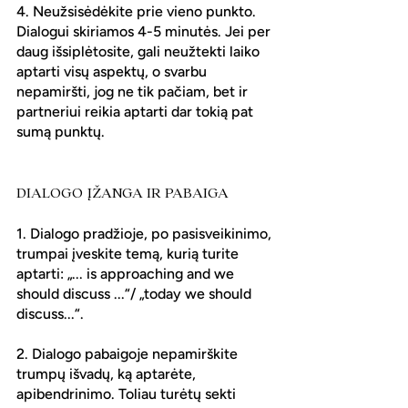
4. Neužsisėdėkite prie vieno punkto. 
Dialogui skiriamos 4-5 minutės. Jei per 
daug išsiplėtosite, gali neužtekti laiko 
aptarti visų aspektų, o svarbu 
nepamiršti, jog ne tik pačiam, bet ir 
partneriui reikia aptarti dar tokią pat 
sumą punktų.
DIALOGO ĮŽANGA IR PABAIGA
1. Dialogo pradžioje, po pasisveikinimo, 
trumpai įveskite temą, kurią turite 
aptarti: „... is approaching and we 
should discuss ...“/ „today we should 
discuss...“.
2. Dialogo pabaigoje nepamirškite 
trumpų išvadų, ką aptarėte, 
apibendrinimo. Toliau turėtų sekti 