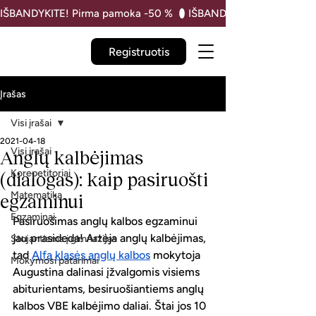
IŠBANDYKITE! Pirma pamoka -50 % 
Registruotis
Įrašas
Visi įrašai
2021-04-18
Visi įrašai
Anglų kalbėjimas
Korepetitoriai
(dialogas): kaip pasiruošti
Matematika
egzaminui
Egzaminai
Pasiruošimas anglų kalbos egzaminui 
jau prasideda! Artėja anglų kalbėjimas, 
Stojantiems į gimnazijas
tad 
Alfa klasės anglų kalbos
 mokytoja 
Mokymosi patarimai
Augustina dalinasi įžvalgomis visiems 
abiturientams, besiruošiantiems anglų 
kalbos VBE kalbėjimo daliai. Štai jos 10 