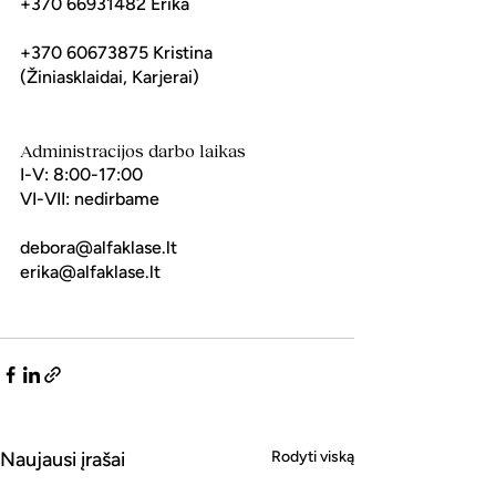
+370 66931482 Erika
+370 60673875 Kristina
(Žiniasklaidai, Karjerai)
Administracijos darbo laikas
I-V: 8:00-17:00
VI-VII: nedirbame
debora@alfaklase.lt
erika@alfaklase.lt
Naujausi įrašai
Rodyti viską