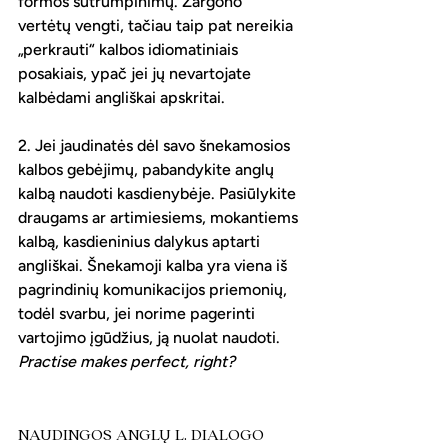
formos sutrumpinimų. Žargono 
vertėtų vengti, tačiau taip pat nereikia 
„perkrauti“ kalbos idiomatiniais 
posakiais, ypač jei jų nevartojate 
kalbėdami angliškai apskritai.
2. Jei jaudinatės dėl savo šnekamosios 
kalbos gebėjimų, pabandykite anglų 
kalbą naudoti kasdienybėje. Pasiūlykite 
draugams ar artimiesiems, mokantiems 
kalbą, kasdieninius dalykus aptarti 
angliškai. Šnekamoji kalba yra viena iš 
pagrindinių komunikacijos priemonių, 
todėl svarbu, jei norime pagerinti 
vartojimo įgūdžius, ją nuolat naudoti.
Practise makes perfect, right?
NAUDINGOS ANGLŲ L. DIALOGO 