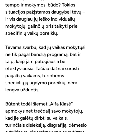
tempo ir mokymosi būdo? Tokios 
situacijos pažįstamos daugybei tėvų – 
ir vis daugiau jų ieško individualių 
mokytojų, galinčių prisitaikyti prie 
specifinių vaikų poreikių.
Tėvams svarbu, kad jų vaikas mokytųsi 
ne tik pagal bendrą programą, bet ir 
taip, kaip jam patogiausia bei 
efektyviausia. Tačiau dažnai surasti 
pagalbą vaikams, turintiems 
specialiųjų ugdymo poreikių, nėra 
lengva užduotis. 
Būtent todėl šiemet „Alfa Klasė“ 
apmokys net trečdalį savo mokytojų, 
kad jie galėtų dirbti su vaikais, 
turinčiais disleksiją, disgrafiją, dėmesio 