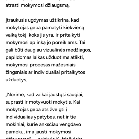
atrasti mokymosi džiaugsmą.
Įtraukusis ugdymas užtikrina, kad 
mokytojas geba pamatyti kiekvieną 
vaiką tokį, koks jis yra, ir pritaikyti 
mokymosi aplinką jo poreikiams. Tai 
gali būti daugiau vizualinės medžiagos, 
papildomas laikas užduotims atlikti, 
mokymosi procesas mažesniais 
žingsniais ar individualiai pritaikytos 
užduotys.
„Norime, kad vaikai jaustųsi saugiai, 
suprasti ir motyvuoti mokytis. Kai 
mokytojas geba atsižvelgti į 
individualias ypatybes, net ir tie 
mokiniai, kurie anksčiau vengdavo 
pamokų, ima jausti mokymosi 