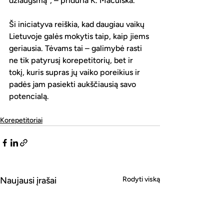
džiaugsmą“, – priduria K. Mačulska.
Ši iniciatyva reiškia, kad daugiau vaikų 
Lietuvoje galės mokytis taip, kaip jiems 
geriausia. Tėvams tai – galimybė rasti 
ne tik patyrusį korepetitorių, bet ir 
tokį, kuris supras jų vaiko poreikius ir 
padės jam pasiekti aukščiausią savo 
potencialą.
Korepetitoriai
Naujausi įrašai
Rodyti viską