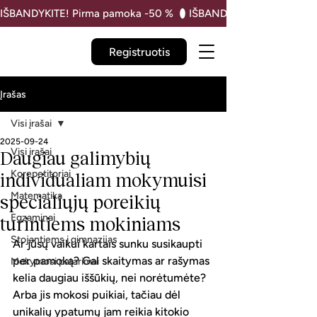
IŠBANDYKITE! Pirma pamoka -50 % 
Registruotis
Įrašas
Visi įrašai
2025-09-24
Visi įrašai
Daugiau galimybių
Korepetitoriai
individualiam mokymuisi
Matematika
specialiųjų poreikių
Egzaminai
turintiems mokiniams
Stojantiems į gimnazijas
Ar jūsų vaikui kartais sunku susikaupti 
per pamoką? Gal skaitymas ar rašymas 
Mokymosi patarimai
kelia daugiau iššūkių, nei norėtumėte? 
Arba jis mokosi puikiai, tačiau dėl 
unikalių ypatumų jam reikia kitokio 