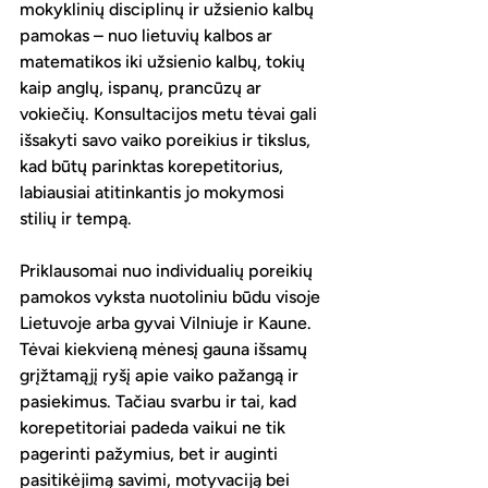
mokyklinių disciplinų ir užsienio kalbų 
pamokas – nuo lietuvių kalbos ar 
matematikos iki užsienio kalbų, tokių 
kaip anglų, ispanų, prancūzų ar 
vokiečių. Konsultacijos metu tėvai gali 
išsakyti savo vaiko poreikius ir tikslus, 
kad būtų parinktas korepetitorius, 
labiausiai atitinkantis jo mokymosi 
stilių ir tempą. 
Priklausomai nuo individualių poreikių 
pamokos vyksta nuotoliniu būdu visoje 
Lietuvoje arba gyvai Vilniuje ir Kaune. 
Tėvai kiekvieną mėnesį gauna išsamų 
grįžtamąjį ryšį apie vaiko pažangą ir 
pasiekimus. Tačiau svarbu ir tai, kad 
korepetitoriai padeda vaikui ne tik 
pagerinti pažymius, bet ir auginti 
pasitikėjimą savimi, motyvaciją bei 