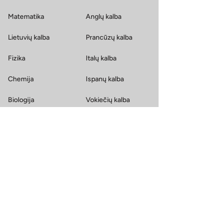
Matematika
Anglų kalba
Lietuvių kalba
Prancūzų kalba
Fizika
Italų kalba
Chemija
Ispanų kalba
Biologija
Vokiečių kalba
Istorija
Rusų kalba
Geografija
Informatika
Kalbos suaugusiems
Užsienio kalbos
Finansuojami kursai