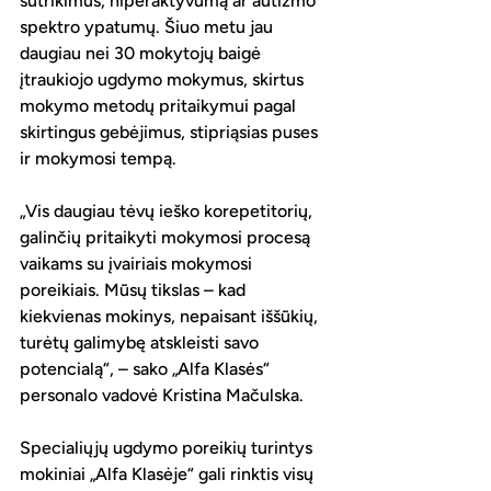
sutrikimus, hiperaktyvumą ar autizmo 
spektro ypatumų. Šiuo metu jau 
daugiau nei 30 mokytojų baigė 
įtraukiojo ugdymo mokymus, skirtus 
mokymo metodų pritaikymui pagal 
skirtingus gebėjimus, stipriąsias puses 
ir mokymosi tempą.
„Vis daugiau tėvų ieško korepetitorių, 
galinčių pritaikyti mokymosi procesą 
vaikams su įvairiais mokymosi 
poreikiais. Mūsų tikslas – kad 
kiekvienas mokinys, nepaisant iššūkių, 
turėtų galimybę atskleisti savo 
potencialą“, – sako „Alfa Klasės“ 
personalo vadovė Kristina Mačulska.
Specialiųjų ugdymo poreikių turintys 
mokiniai „Alfa Klasėje“ gali rinktis visų 