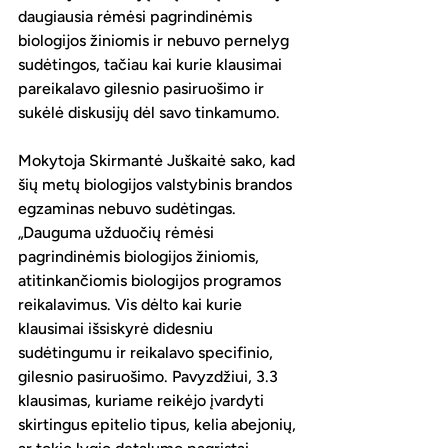
daugiausia rėmėsi pagrindinėmis 
biologijos žiniomis ir nebuvo pernelyg 
sudėtingos, tačiau kai kurie klausimai 
pareikalavo gilesnio pasiruošimo ir 
sukėlė diskusijų dėl savo tinkamumo.
Mokytoja Skirmantė Juškaitė sako, kad 
šių metų biologijos valstybinis brandos 
egzaminas nebuvo sudėtingas.
„Dauguma užduočių rėmėsi 
pagrindinėmis biologijos žiniomis, 
atitinkančiomis biologijos programos 
reikalavimus. Vis dėlto kai kurie 
klausimai išsiskyrė didesniu 
sudėtingumu ir reikalavo specifinio, 
gilesnio pasiruošimo. Pavyzdžiui, 3.3 
klausimas, kuriame reikėjo įvardyti 
skirtingus epitelio tipus, kelia abejonių, 