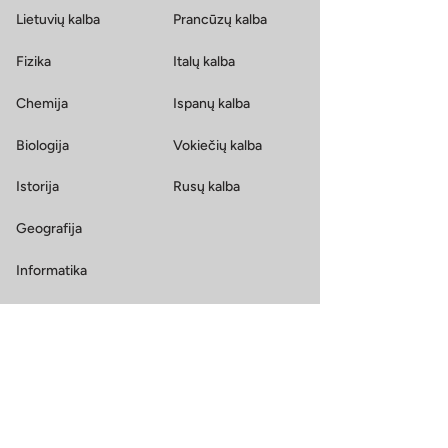
Lietuvių kalba
Prancūzų kalba
Fizika
Italų kalba
Chemija
Ispanų kalba
Biologija
Vokiečių kalba
Istorija
Rusų kalba
Geografija
Informatika
Kalbos suaugusiems
Užsienio kalbos
Finansuojami kursai
Anglų kalba
Kursuok.lt kursai