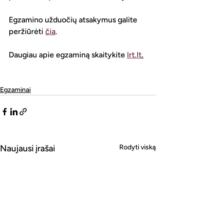
Egzamino užduočių atsakymus galite 
peržiūrėti 
čia
. 
Daugiau apie egzaminą skaitykite 
lrt.lt
.
Egzaminai
Naujausi įrašai
Rodyti viską