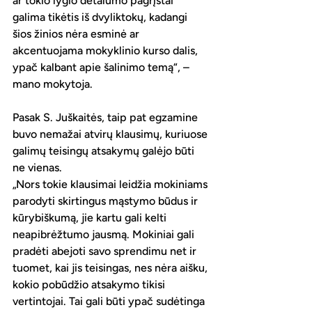
ar tokio lygio detalumo pagrįstai 
galima tikėtis iš dvyliktokų, kadangi 
šios žinios nėra esminė ar 
akcentuojama mokyklinio kurso dalis, 
ypač kalbant apie šalinimo temą“, – 
mano mokytoja.
Pasak S. Juškaitės, taip pat egzamine 
buvo nemažai atvirų klausimų, kuriuose 
galimų teisingų atsakymų galėjo būti 
ne vienas.
„Nors tokie klausimai leidžia mokiniams 
parodyti skirtingus mąstymo būdus ir 
kūrybiškumą, jie kartu gali kelti 
neapibrėžtumo jausmą. Mokiniai gali 
pradėti abejoti savo sprendimu net ir 
tuomet, kai jis teisingas, nes nėra aišku, 
kokio pobūdžio atsakymo tikisi 
vertintojai. Tai gali būti ypač sudėtinga 