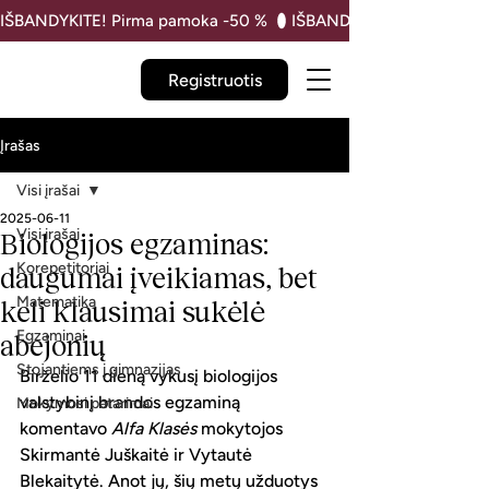
IŠBANDYKITE! Pirma pamoka -50 % 
Registruotis
Įrašas
Visi įrašai
2025-06-11
Visi įrašai
Biologijos egzaminas:
Korepetitoriai
daugumai įveikiamas, bet
Matematika
keli klausimai sukėlė
Egzaminai
abejonių
Stojantiems į gimnazijas
Birželio 11 dieną vykusį biologijos 
valstybinį brandos egzaminą 
Mokymosi patarimai
komentavo 
Alfa Klasės
 mokytojos 
Skirmantė Juškaitė ir Vytautė 
Blekaitytė. Anot jų, šių metų užduotys 