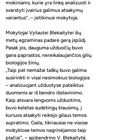
mokiniams, kurie yra linkę analizuoti ir 
svarstyti įvairius galimus atsakymų 
variantus“, – įsitikinusi mokytoja.
Mokytojai Vytautei Blekaitytei šių 
metų egzaminas padarė gerą įspūdį. 
Pasak jos, dauguma užduočių buvo 
gana paprastos, nereikalaujančios gilių 
biologijos žinių.
„Taip pat nemažai taškų buvo galima 
susirinkti ir visai nesimokius biologijos 
– analizuojant užduotyse pateiktus 
duomenis ar iš bendro išsilavinimo. 
Kaip atsvara lengvoms užduotims, 
buvo keletas sudėtingų klausimų, į 
kuriuos atsakyti reikėjo gilaus temos 
supratimo. Gaila, tikriausiai ne visose 
mokyklose temos nagrinėjamos taip 
plačiai“, – apibendrino V. Blekaitytė.