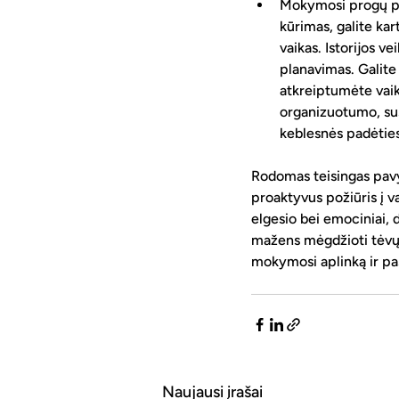
Mokymosi progų paie
kūrimas, galite kar
vaikas. Istorijos v
planavimas. Galite
atkreiptumėte vaiko
organizuotumo, sus
keblesnės padėties
Rodomas teisingas pavyz
proaktyvus požiūris į v
elgesio bei emociniai, 
mažens mėgdžioti tėvų e
mokymosi aplinką ir pas
Naujausi įrašai