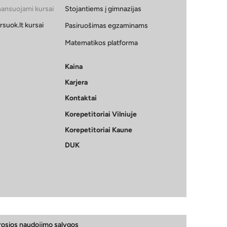
nansuojami kursai
Stojantiems į gimnazijas
aityti prieš 10 klasę?
menduojamų literatūros
rsuok.lt kursai
Pasiruošimas egzaminams
nių sąrašas
Matematikos platforma
Kaina
Karjera
Kontaktai
Korepetitoriai Vilniuje
Korepetitoriai Kaune
DUK
osios naudojimo sąlygos