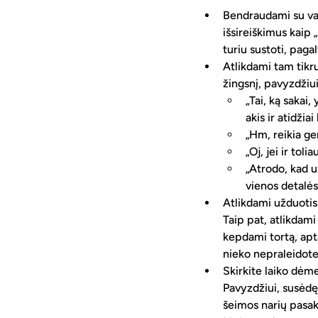
Bendraudami su vaik
išsireiškimus kaip 
turiu sustoti, pagal
Atlikdami tam tikru
žingsnį, pavyzdžiui
„Tai, ką sakai,
akis ir atidžiai
„Hm, reikia ger
„Oj, jei ir tol
„Atrodo, kad u
vienos detalės
Atlikdami užduotis
Taip pat, atlikdami
kepdami tortą, apta
nieko nepraleidote,
Skirkite laiko dėme
Pavyzdžiui, susėdę 
šeimos narių pasako