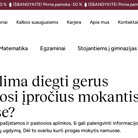
riai
Kalbos suaugusiems
Karjera
Apie mus
Kontakta
Matematika
Egzaminai
Stojantiems į gimnazijas
lima diegti gerus
si įpročius mokanti
e?
ažįstamos ir pastovios aplinkos, ši gali palengvinti informacijo
ių ugdymą. Dėl to svarbu kurti progas mokytis namuose.