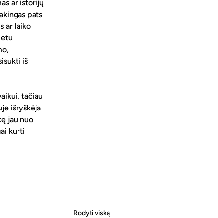
s ar istorijų 
sakingas pats 
 ar laiko 
metu 
mo, 
sukti iš 
ikui, tačiau 
je išryškėja 
kę jau nuo 
i kurti 
Rodyti viską