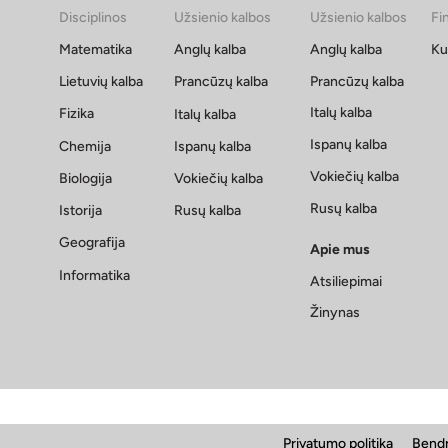
Disciplinos
Užsienio kalbos
Užsienio kalbos
Fi
Ką skaityti prieš 11 klasę?
Ką sk
Rekomenduojamų literatūros
Reko
Matematika
Anglų kalba
Anglų kalba
Ku
kūrinių sąrašas
kūri
Lietuvių kalba
Prancūzų kalba
Prancūzų kalba
Italų kalba
Fizika
Italų kalba
Ispanų kalba
Chemija
Ispanų kalba
Vokiečių kalba
Biologija
Vokiečių kalba
Rusų kalba
Istorija
Rusų kalba
Geografija
Apie mus
Informatika
Atsiliepimai
Žinynas
Privatumo politika
Bendr