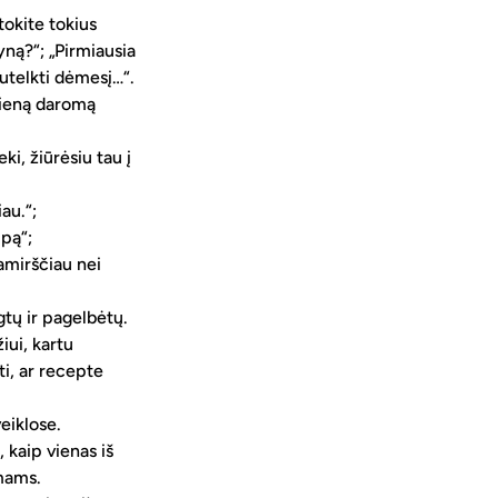
okite tokius 
ną?“; „Pirmiausia 
 sutelkti dėmesį…“.
vieną daromą 
ki, žiūrėsiu tau į 
au.“;
mpą“;
amirščiau nei 
tų ir pagelbėtų. 
iui, kartu 
i, ar recepte 
eiklose. 
 kaip vienas iš 
imams.