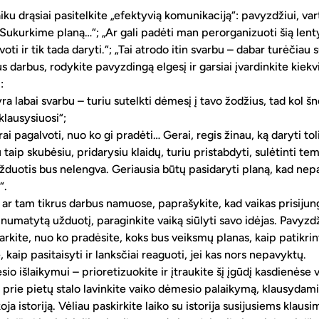
u drąsiai pasitelkite „efektyvią komunikaciją“: pavyzdžiui, vart
„Sukurkime planą…“; „Ar gali padėti man perorganizuoti šią lenty
voti ir tik tada daryti.“; „Tai atrodo itin svarbu – dabar turėčiau
s darbus, rodykite pavyzdingą elgesį ir garsiai įvardinkite kiek
:
 yra labai svarbu – turiu sutelkti dėmesį į tavo žodžius, tad kol šne
 klausysiuosi“;
ai pagalvoti, nuo ko gi pradėti… Gerai, regis žinau, ką daryti toli
iau taip skubėsiu, pridarysiu klaidų, turiu pristabdyti, sulėtinti te
žduotis bus nelengva. Geriausia būtų pasidaryti planą, kad nep
“.
 ar tam tikrus darbus namuose, paprašykite, kad vaikas prisijung
 numatytą užduotį, paraginkite vaiką siūlyti savo idėjas. Pavyzdž
rkite, nuo ko pradėsite, koks bus veiksmų planas, kaip patikrint
 kaip pasitaisyti ir lanksčiai reaguoti, jei kas nors nepavyktų.
sio išlaikymui – prioretizuokite ir įtraukite šį įgūdį kasdienėse v
prie pietų stalo lavinkite vaiko dėmesio palaikymą, klausydami,
ja istoriją. Vėliau paskirkite laiko su istorija susijusiems klaus