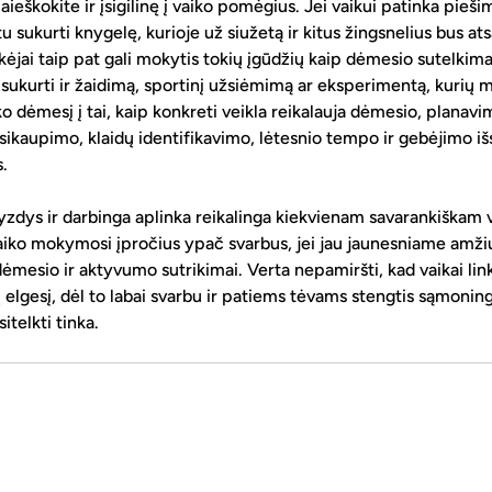
škokite ir įsigilinę į vaiko pomėgius. Jei vaikui patinka piešima
tu sukurti knygelę, kurioje už siužetą ir kitus žingsnelius bus at
eikėjai taip pat gali mokytis tokių įgūdžių kaip dėmesio sutelkimas
 sukurti ir žaidimą, sportinį užsiėmimą ar eksperimentą, kurių 
 dėmesį į tai, kaip konkreti veikla reikalauja dėmesio, planavi
ikaupimo, klaidų identifikavimo, lėtesnio tempo ir gebėjimo išsi
.
dys ir darbinga aplinka reikalinga kiekvienam savarankiškam va
aiko mokymosi įpročius ypač svarbus, jei jau jaunesniame amžiu
dėmesio ir aktyvumo sutrikimai. Verta nepamiršti, kad vaikai lin
lgesį, dėl to labai svarbu ir patiems tėvams stengtis sąmoninga
itelkti tinka.