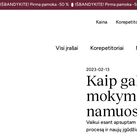
IŠBANDYKITE! Pirma pamoka -50 % 
Kaina
Korepetito
Visi įrašai
Korepetitoriai
2023-02-13
Kaip ga
mokymo
namuos
Vaikui esant apsuptam p
procesą ir naujų įgūdž