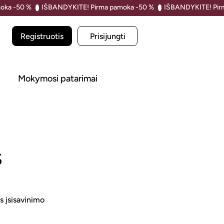
Registruotis
Prisijungti
i
Mokymosi patarimai
s
s įsisavinimo 