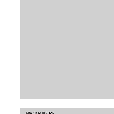
Pasiruošimas stojamiesiems
egzaminams į gimnazijas:
kaip padidinti įstojimo
tikimybę?
Alfa Klasė © 2026