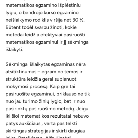
matematikos egzamino išplėstiniu 
lygiu, o bendrojo kurso egzamino 
neišlaikymo rodiklis viršija net 30 %. 
Būtent todėl svarbu žinoti, kokie 
metodai leidžia efektyviai pasiruošti 
matematikos egzaminui ir jį sėkmingai 
išlaikyti.
Sėkmingai išlaikytas egzaminas nėra 
atsitiktinumas – egzamino temos ir 
struktūra leidžia gerai suplanuoti 
mokymosi procesą. Kaip greitai 
pasiruošite egzaminui, priklauso ne tik 
nuo jau turimo žinių lygio, bet ir nuo 
pasirinktų pasiruošimo metodų. Jeigu 
iki šiol matematikos rezultatai nebuvo 
patys aukščiausi, verta pasitelkti 
skirtingas strategijas ir skirti daugiau 