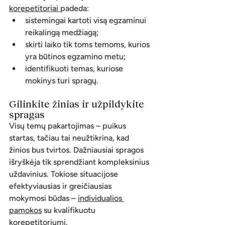
korepetitoriai 
padeda:
sistemingai kartoti visą egzaminui 
reikalingą medžiagą;
skirti laiko tik toms temoms, kurios 
yra būtinos egzamino metu;
identifikuoti temas, kuriose 
mokinys turi spragų.
Gilinkite žinias ir užpildykite 
spragas
Visų temų pakartojimas – puikus 
startas, tačiau tai neužtikrina, kad 
žinios bus tvirtos. Dažniausiai spragos 
išryškėja tik sprendžiant kompleksinius 
uždavinius. Tokiose situacijose 
efektyviausias ir greičiausias 
mokymosi būdas – 
individualios 
pamokos
 su kvalifikuotu 
korepetitoriumi.