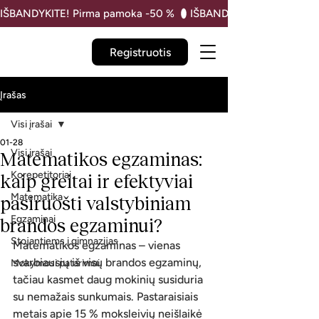
IŠBANDYKITE! Pirma pamoka -50 % 
Registruotis
Įrašas
Visi įrašai
01-28
Visi įrašai
Matematikos egzaminas:
Korepetitoriai
kaip greitai ir efektyviai
Matematika
pasiruošti valstybiniam
Egzaminai
brandos egzaminui?
Stojantiems į gimnazijas
Matematikos egzaminas – vienas 
svarbiausių iš visų brandos egzaminų, 
Mokymosi patarimai
tačiau kasmet daug mokinių susiduria 
su nemažais sunkumais. Pastaraisiais 
metais apie 15 % moksleivių neišlaikė 