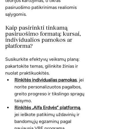
teorijos kartojimas, o tikras 
pasiruošimo patikrinimas realiomis 
sąlygomis.
Kaip pasirinkti tinkamą 
pasiruošimo formatą: kursai, 
individualios pamokos ar 
platforma?
Susikurkite efektyvų veiksmų planą: 
pakartokite temas, gilinkite žinias ir 
nuolat praktikuokitės.
Rinkitės individualias pamokas
, jei 
norite personalizuotos pagalbos, 
greito progreso ir tikslingo spragų 
taisymo.
Rinkitės „Alfa Erdvės“ platformą
, 
jei ieškote patikimų uždavinių ir 
bandomųjų egzaminų pagal 
naujausią VBE programą.