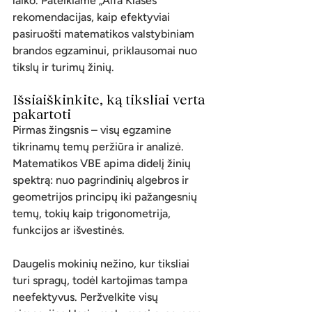
laiko. Pateikiame „Alfa Klasės“ 
rekomendacijas, kaip efektyviai 
pasiruošti matematikos valstybiniam 
brandos egzaminui, priklausomai nuo 
tikslų ir turimų žinių.
Išsiaiškinkite, ką tiksliai verta 
pakartoti 
Pirmas žingsnis – visų egzamine 
tikrinamų temų peržiūra ir analizė. 
Matematikos VBE apima didelį žinių 
spektrą: nuo pagrindinių algebros ir 
geometrijos principų iki pažangesnių 
temų, tokių kaip trigonometrija, 
funkcijos ar išvestinės.
Daugelis mokinių nežino, kur tiksliai 
turi spragų, todėl kartojimas tampa 
neefektyvus. Peržvelkite visų 