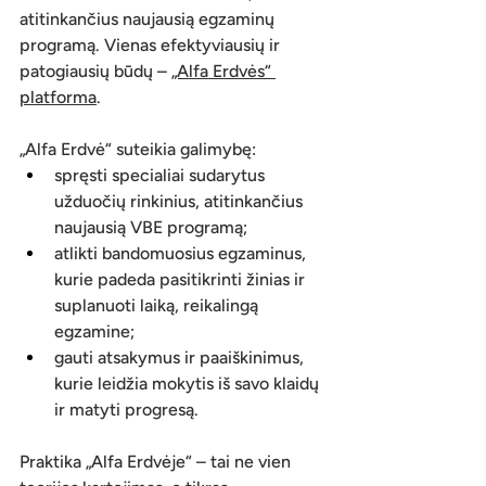
atitinkančius naujausią egzaminų 
programą. Vienas efektyviausių ir 
patogiausių būdų – 
„Alfa Erdvės“ 
platforma
.
„Alfa Erdvė“ suteikia galimybę:
spręsti specialiai sudarytus 
užduočių rinkinius, atitinkančius 
naujausią VBE programą;
atlikti bandomuosius egzaminus, 
kurie padeda pasitikrinti žinias ir 
suplanuoti laiką, reikalingą 
egzamine;
gauti atsakymus ir paaiškinimus, 
kurie leidžia mokytis iš savo klaidų 
ir matyti progresą.
Praktika „Alfa Erdvėje“ – tai ne vien 