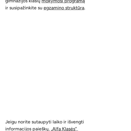
gimnazijos klasių 
mokymosi programą
ir susipažinkite su 
egzamino struktūra
.
Jeigu norite sutaupyti laiko ir išvengti 
informacijos paieškų, 
„Alfa Klasės“ 