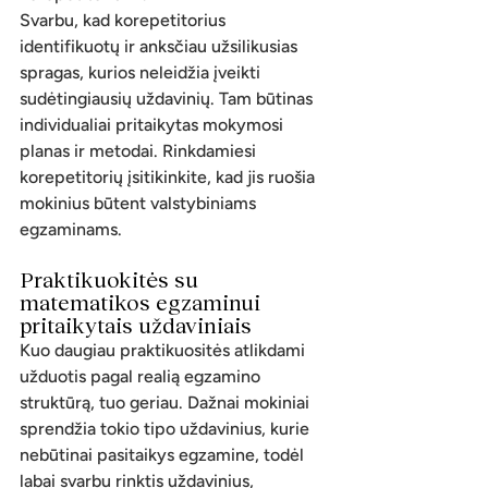
Svarbu, kad korepetitorius 
identifikuotų ir anksčiau užsilikusias 
spragas, kurios neleidžia įveikti 
sudėtingiausių uždavinių. Tam būtinas 
individualiai pritaikytas mokymosi 
planas ir metodai. Rinkdamiesi 
korepetitorių įsitikinkite, kad jis ruošia 
mokinius būtent valstybiniams 
egzaminams. 
Praktikuokitės su 
matematikos egzaminui 
pritaikytais uždaviniais
Kuo daugiau praktikuositės atlikdami 
užduotis pagal realią egzamino 
struktūrą, tuo geriau. Dažnai mokiniai 
sprendžia tokio tipo uždavinius, kurie 
nebūtinai pasitaikys egzamine, todėl 
labai svarbu rinktis uždavinius, 