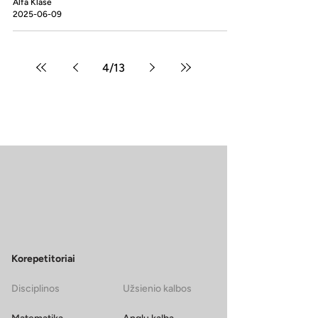
Alfa Klasė
2025-06-09
4
/
13
Korepetitoriai
Disciplinos
Užsienio kalbos