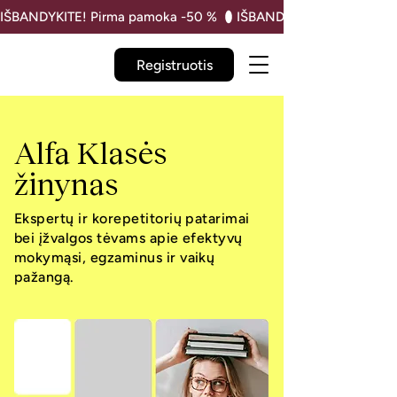
IŠBANDYKITE! Pirma pamoka -50 % 
Registruotis
Alfa Klasės
žinynas
Ekspertų ir korepetitorių patarimai
bei įžvalgos tėvams apie efektyvų
mokymąsi, egzaminus ir vaikų
pažangą.