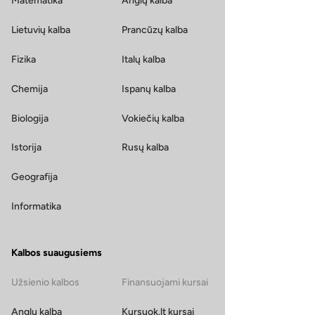
Matematika
Anglų kalba
Lietuvių kalba
Prancūzų kalba
Fizika
Italų kalba
Chemija
Ispanų kalba
Biologija
Vokiečių kalba
Istorija
Rusų kalba
Geografija
Informatika
Kalbos suaugusiems
Užsienio kalbos
Finansuojami kursai
Anglų kalba
Kursuok.lt kursai