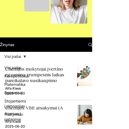
Žinynas
Visi įrašai
Visi įrašai
Chemijos mokytojai įvertino
egzaminą: trumpesnis laikas
Korepetitoriai
pareikalavo susikaupimo
Matematika
Alfa Klasė
Egzaminai
2025-06-20
Stojantiems
į gimnazijas
Chemijos VBE atsakymai (A
kursas)
Mokymosi
patarimai
Alfa Klasė
2025-06-20