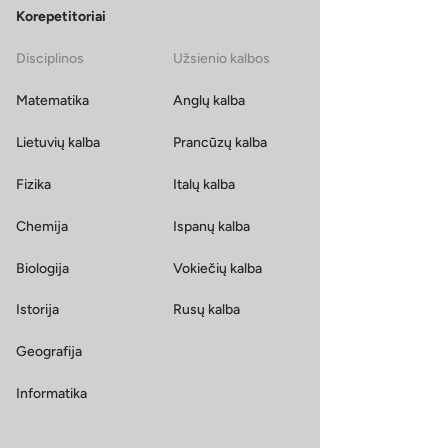
Korepetitoriai
Disciplinos
Užsienio kalbos
Matematika
Anglų kalba
Lietuvių kalba
Prancūzų kalba
Fizika
Italų kalba
Chemija
Ispanų kalba
Biologija
Vokiečių kalba
Istorija
Rusų kalba
Geografija
Informatika