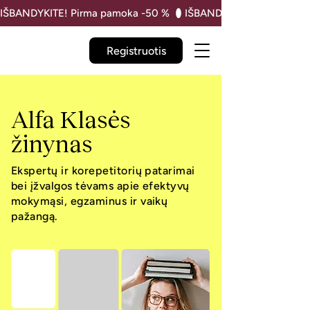
IŠBANDYKITE! Pirma pamoka -50 % 
Registruotis
Alfa Klasės
žinynas
Ekspertų ir korepetitorių patarimai
bei įžvalgos tėvams apie efektyvų
mokymąsi, egzaminus ir vaikų
pažangą.