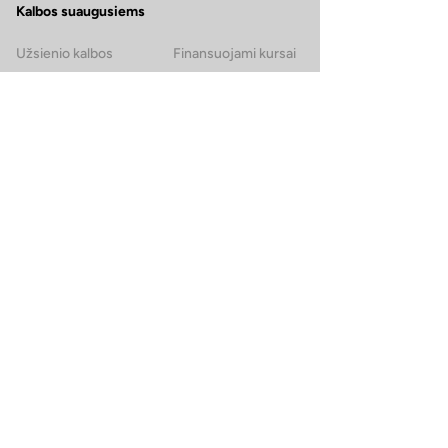
Kalbos suaugusiems
Užsienio kalbos
Finansuojami kursai
Anglų kalba
Kursuok.lt kursai
Prancūzų kalba
Italų kalba
Ispanų kalba
Vokiečių kalba
Rusų kalba
Apie mus
Atsiliepimai