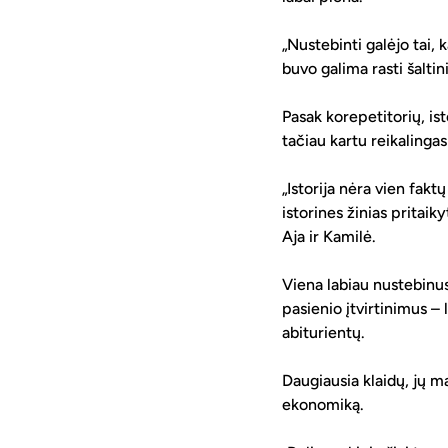
„Nustebinti galėjo tai,
buvo galima rasti šaltin
Pasak korepetitorių, ist
tačiau kartu reikalinga
„Istorija nėra vien fakt
istorines žinias pritaiky
Aja ir Kamilė.
Viena labiau nustebinu
pasienio įtvirtinimus –
abiturientų.
Daugiausia klaidų, jų m
ekonomiką.