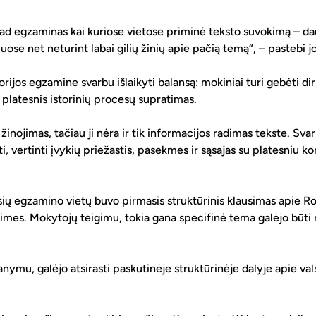
 kad egzaminas kai kuriose vietose priminė teksto suvokimą – da
iuose net neturint labai gilių žinių apie pačią temą“, – pastebi jo
orijos egzamine svarbu išlaikyti balansą: mokiniai turi gebėti dirbt
s platesnis istorinių procesų supratimas.
ų žinojimas, tačiau ji nėra ir tik informacijos radimas tekste. Sva
ti, vertinti įvykių priežastis, pasekmes ir sąsajas su platesniu ko
sių egzamino vietų buvo pirmasis struktūrinis klausimas apie R
 limes. Mokytojų teigimu, tokia gana specifinė tema galėjo būti n
anymu, galėjo atsirasti paskutinėje struktūrinėje dalyje apie val