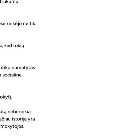
 trūkumu 
e reikėjo ne tik 
i, kad tokių 
itiko numatytas 
u socialine 
okytį.
atą nebereikia 
čiau istorija yra 
a mokytojos.