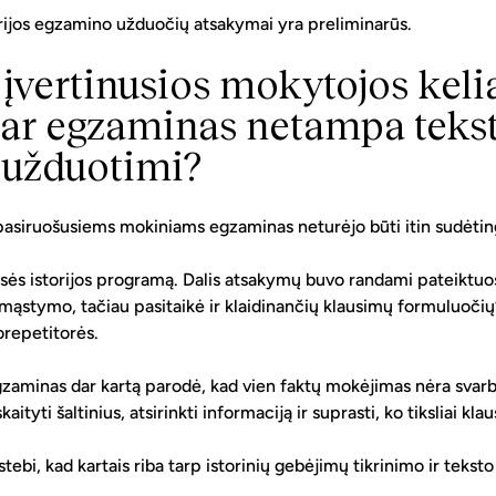
rijos egzamino užduočių atsakymai yra preliminarūs. 
 
įvertinusios mokytojos keli
 ar egzaminas netampa tekst
užduotimi?
pasiruošusiems mokiniams egzaminas neturėjo būti itin sudėtin
asės istorijos programą. Dalis atsakymų buvo randami pateiktuos
o mąstymo, tačiau pasitaikė ir klaidinančių klausimų formuluoči
korepetitorės.
zaminas dar kartą parodė, kad vien faktų mokėjimas nėra svarbi
aityti šaltinius, atsirinkti informaciją ir suprasti, ko tiksliai kla
tebi, kad kartais riba tarp istorinių gebėjimų tikrinimo ir tekst