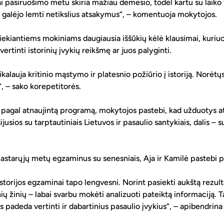
ai pasiruošimo metu skiria mažiau dėmesio, todėl kartu su laiko
 galėjo lemti netikslius atsakymus“, – komentuoja mokytojos.
iekiantiems mokiniams daugiausia iššūkių kėlė klausimai, kuriuos
 vertinti istorinių įvykių reikšmę ar juos palyginti.
ikalauja kritinio mąstymo ir platesnio požiūrio į istoriją. Norėtųs
, – sako korepetitorės.
agal atnaujintą programą, mokytojos pastebi, kad užduotys at
jusios su tarptautiniais Lietuvos ir pasaulio santykiais, dalis – s
astarųjų metų egzaminus su senesniais, Aja ir Kamilė pastebi p
storijos egzaminai tapo lengvesni. Norint pasiekti aukštą rezult
ių žinių – labai svarbu mokėti analizuoti pateiktą informaciją. Ta
s padeda vertinti ir dabartinius pasaulio įvykius“, – apibendrin