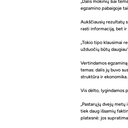
„Dalis mokinių šiai tem
egzamino pabaigoje tai
Aukščiausių rezultatų s
rasti informaciją, bet ir
„Tokio tipo klausimai re
užduočių būtų daugiau“
Vertindamos egzaminą p
temas: dalis jų buvo susi
struktūra ir ekonomika.
Vis dėlto, lygindamos p
„Pastarųjų dvejų metų i
tiek daug išsamių faktin
platesnė: jos supratima