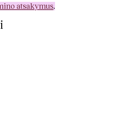
amino atsakymus
.
i