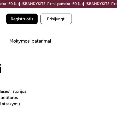
Registruotis
Prisijungti
i
Mokymosi patarimai
mai
lasės“ 
istorijos 
epetitorės 
lį atsakymų 