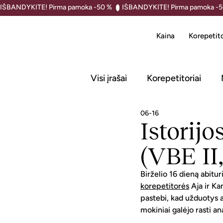
IŠBANDYKITE! Pirma pamoka -50 % 
Kaina
Korepetito
Visi įrašai
Korepetitoriai
06-16
Istorij
(VBE II
Birželio 16 dieną abitur
korepetitorės
 Aja ir K
pastebi, kad užduotys a
mokiniai galėjo rasti an