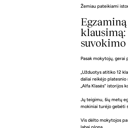
Žemiau pateikiami isto
Egzaminą
klausimą:
suvokimo 
Pasak mokytojų, gerai 
„Užduotys atitiko 12 kl
daliai reikėjo platesni
„Alfa Klasės“ istorijos 
Jų teigimu, šių metų eg
mokiniai turėjo gebėti sk
Vis dėlto mokytojos pas
labai plona.