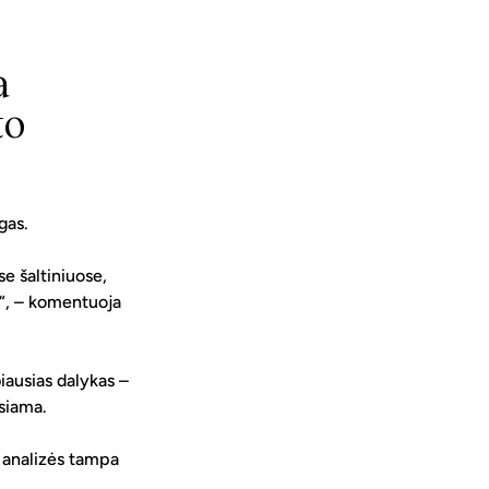
a 
o 
gas.
e šaltiniuose, 
ų“, – komentuoja 
ausias dalykas – 
usiama.
o analizės tampa 