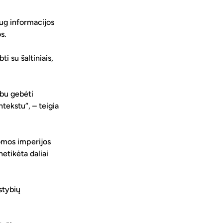
ug informacijos 
s. 
i su šaltiniais, 
rbu gebėti 
ntekstu“, – teigia 
omos imperijos 
etikėta daliai 
stybių 