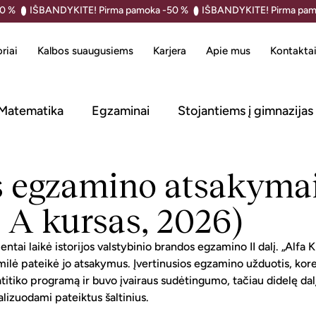
riai
Kalbos suaugusiems
Karjera
Apie mus
Kontakta
Matematika
Egzaminai
Stojantiems į gimnazijas
os egzamino atsaky
, A kursas, 2026)
ientai laikė istorijos valstybinio brandos egzamino II dalį. „Alfa K
amilė pateikė jo atsakymus. Įvertinusios egzamino užduotis, kor
titiko programą ir buvo įvairaus sudėtingumo, tačiau didelę da
alizuodami pateiktus šaltinius.