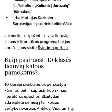
Našlaitėlis – 
„Kelionė į Jeruzalę“
(ištraukos)
arba Motiejus Kazimieras 
Sarbievijus – pasirinkti eilėraščiai
Jei norite susipažinti su visa lietuvių 
kalbos ir literatūros programa bei jos 
aprašu, juos rasite 
Švietimo portale
. 
Kaip pasiruošti 10 klasės 
lietuvių kalbos 
pamokoms?
10 klasėje svarbu ne tik perskaityti 
kūrinius, bet ir suprasti, kuo skiriasi 
literatūros epochos. Skaitydami 
atkreipkite dėmesį į tai, kokios 
vertybės svarbios Antikos, Viduramžių, 