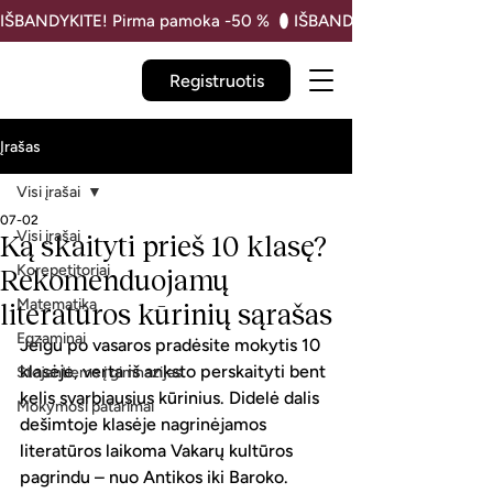
IŠBANDYKITE! Pirma pamoka -50 % 
Registruotis
Įrašas
Visi įrašai
07-02
Visi įrašai
Ką skaityti prieš 10 klasę?
Korepetitoriai
Rekomenduojamų
Matematika
literatūros kūrinių sąrašas
Egzaminai
Jeigu po vasaros pradėsite mokytis 10 
klasėje, verta iš anksto perskaityti bent 
Stojantiems į gimnazijas
kelis svarbiausius kūrinius. Didelė dalis 
Mokymosi patarimai
dešimtoje klasėje nagrinėjamos 
literatūros laikoma Vakarų kultūros 
pagrindu – nuo Antikos iki Baroko. 