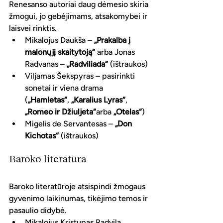
Renesanso autoriai daug dėmesio skiria 
žmogui, jo gebėjimams, atsakomybei ir 
laisvei rinktis.
Mikalojus Daukša – 
„Prakalba į 
malonųjį skaitytoją“
 arba Jonas 
Radvanas – 
„Radviliada“
 (ištraukos)
Viljamas Šekspyras – pasirinkti 
sonetai ir viena drama 
(
„Hamletas“
, 
„Karalius Lyras“
, 
„Romeo ir Džiuljeta“
arba 
„Otelas“
)
Migelis de Servantesas – 
„Don 
Kichotas“
 (ištraukos)
Baroko literatūra
Baroko literatūroje atsispindi žmogaus 
gyvenimo laikinumas, tikėjimo temos ir 
pasaulio didybė.
Mikalojus Kristupas Radvila 