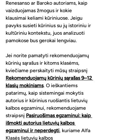
Renesanso ar Baroko autoriams, kaip 
vaizduojamas žmogus ir kokie 
klausimai keliami kūriniuose. Jeigu 
pavyks susieti kūrinius su jų istoriniu ir 
kultūriniu kontekstu, juos analizuoti 
pamokose bus gerokai lengviau.
Jei norite pamatyti rekomenduojamų 
kūrinių sąrašus ir kitoms klasėms, 
kviečiame perskaityti mūsų straipsnį 
Rekomenduojamų kūrinių sąrašas 9–12 
klasių mokiniams
. O ieškantiems 
patarimų, kaip sistemingai mokytis 
autorius ir kūrinius ruošiantis lietuvių 
kalbos egzaminui, rekomenduojame 
straipsnį 
Pasiruošimas egzaminui: kaip 
išmokti autorius lietuvių kalbos 
egzaminui ir neperdegti
, kuriame Alfa 
Klasės 
lietuvių kalbos 