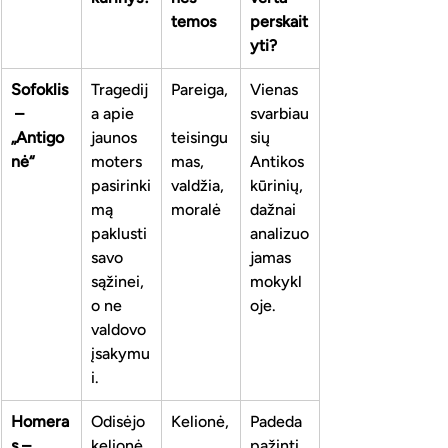
temos
perskait
yti?
Sofoklis
Tragedij
Pareiga,
Vienas 
 – 
a apie 
svarbiau
„Antigo
jaunos 
teisingu
sių 
nė“
moters 
mas, 
Antikos 
pasirinki
valdžia, 
kūrinių, 
mą 
moralė
dažnai 
paklusti 
analizuo
savo 
jamas 
sąžinei, 
mokykl
o ne 
oje.
valdovo 
įsakymu
i.
Homera
Odisėjo 
Kelionė,
Padeda 
s – 
kelionė 
pažinti 