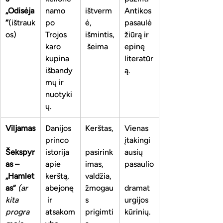
„Odisėja
namo 
ištverm
Antikos 
“
(ištrauk
po 
ė, 
pasaulė
os)
Trojos 
išmintis,
žiūrą ir 
karo 
 šeima
epinę 
kupina 
literatūr
išbandy
ą.
mų ir 
nuotyki
ų.
Viljamas
Danijos 
Kerštas,
Vienas 
princo 
įtakingi
Šekspyr
istorija 
pasirink
ausių 
as – 
apie 
imas, 
pasaulio
„Hamlet
kerštą, 
valdžia, 
as“
(ar 
abejonę
žmogau
dramat
kita 
 ir 
s 
urgijos 
progra
atsakom
prigimti
kūrinių.