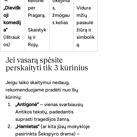
 – 
kelionė 
tikėjima
„Dievišk
per 
s, 
Vidura
oji 
Pragarą,
žmogau
mžių 
komedij
s kelias
pasaulė
a“
Skaistyk
žiūrą ir 
(ištrauk
lą ir 
simbolik
os)
Rojų.
ą.
Jei vasarą spėsite 
perskaityti tik 3 kūrinius
Jeigu laiko skaitymui nedaug, 
rekomenduojame pradėti nuo šių 
kūrinių:
„Antigonė“
 – vienas svarbiausių 
Antikos tekstų, padedantis 
suprasti tragedijos žanrą.
„Hamletas“
 (ar kita jūsų mokykloje 
pasirinkta Šekspyro drama) – 