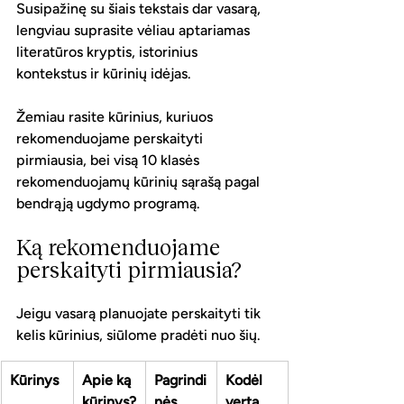
Susipažinę su šiais tekstais dar vasarą, 
lengviau suprasite vėliau aptariamas 
literatūros kryptis, istorinius 
kontekstus ir kūrinių idėjas.
Žemiau rasite kūrinius, kuriuos 
rekomenduojame perskaityti 
pirmiausia, bei visą 10 klasės 
rekomenduojamų kūrinių sąrašą pagal 
bendrąją ugdymo programą.
Ką rekomenduojame 
perskaityti pirmiausia?
Jeigu vasarą planuojate perskaityti tik 
kelis kūrinius, siūlome pradėti nuo šių.
Kūrinys
Apie ką 
Pagrindi
Kodėl 
kūrinys?
nės 
verta 