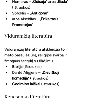
Homeras – 
„Odisėja“
 arba 
„Iliada“
(ištraukos)
Sofoklis – 
„Antigonė“
arba Aischilas – 
„Prikaltasis 
Prometėjas“
Viduramžių literatūra
Viduramžių literatūra atskleidžia to 
meto pasaulėžiūrą, religijos svarbą ir 
žmogaus santykį su tikėjimu.
Biblija
 (ištraukos)
Dantė Aligjeris – 
„Dieviškoji 
komedija“
 (ištraukos)
Gedimino laiškai
 (ištraukos)
Renesanso 
literatūra