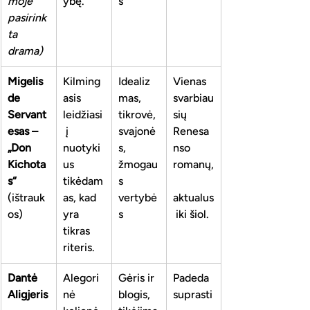
moje 
ybę.
s
pasirink
ta 
drama)
Migelis 
Kilming
Idealiz
Vienas 
de 
asis 
mas, 
svarbiau
Servant
leidžiasi
tikrovė, 
sių 
esas – 
 į 
svajonė
Renesa
„Don 
nuotyki
s, 
nso 
Kichota
us 
žmogau
romanų,
s“
tikėdam
s 
(ištrauk
as, kad 
vertybė
aktualus
os)
yra 
s
 iki šiol.
tikras 
riteris.
Dantė 
Alegori
Gėris ir 
Padeda 
Aligjeris
nė 
blogis, 
suprasti