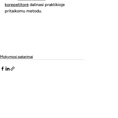
korepetitorė
 dalinasi praktikioje 
pritaikomu metodu.
Mokymosi patarimai
Naujausi įrašai
Rodyti viską